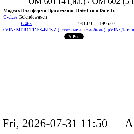
OM 601 (4 цил.) / OM 602 (5 ц
Модель
Платформа
Примечания
Date From
Date To
G-class
Gelendewagen
G463
1991-09
1996-07
‹ VIN: MERCEDES-BENZ (легковые автомобили)
up
VIN: Дата 
Fri, 2026-07-31 11:50 — 