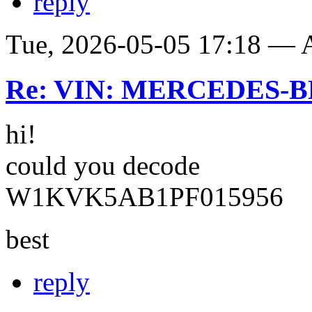
reply
Tue, 2026-05-05 17:18 —
Re: VIN: MERCEDES-BE
hi!
could you decode
W1KVK5AB1PF015956
best
reply