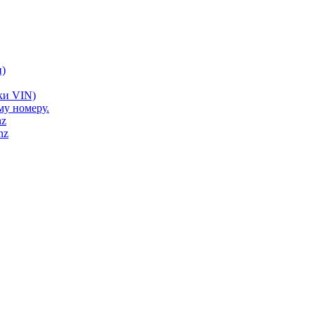
)
ки VIN)
му номеру.
nz
nz