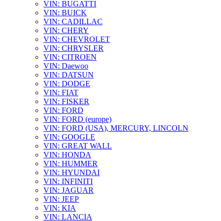
VIN: BUGATTI
VIN: BUICK
VIN: CADILLAC
VIN: CHERY
VIN: CHEVROLET
VIN: CHRYSLER
VIN: CITROEN
VIN: Daewoo
VIN: DATSUN
VIN: DODGE
VIN: FIAT
VIN: FISKER
VIN: FORD
VIN: FORD (europe)
VIN: FORD (USA), MERCURY, LINCOLN
VIN: GOOGLE
VIN: GREAT WALL
VIN: HONDA
VIN: HUMMER
VIN: HYUNDAI
VIN: INFINITI
VIN: JAGUAR
VIN: JEEP
VIN: KIA
VIN: LANCIA