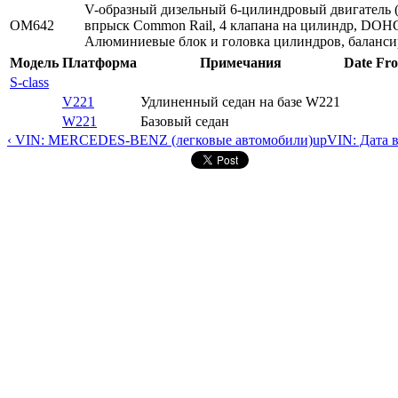
V-образный дизельный 6-цилиндровый двигатель (
OM642
впрыск Common Rail, 4 клапана на цилиндр, DOHC
Алюминиевые блок и головка цилиндров, баланси
Модель
Платформа
Примечания
Date Fr
S-class
V221
Удлиненный седан на базе W221
W221
Базовый седан
‹ VIN: MERCEDES-BENZ (легковые автомобили)
up
VIN: Дата 