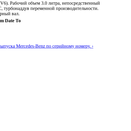
V6). Рабочий объем 3.0 литра, непосредственный
, турбонаддув переменной производительности.
рный вал.
om
Date To
выпуска Mercedes-Benz по серийному номеру. ›