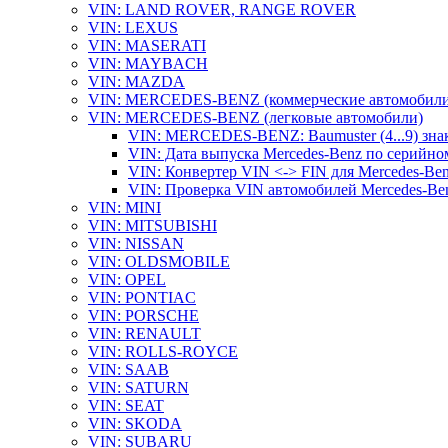
VIN: LAND ROVER, RANGE ROVER
VIN: LEXUS
VIN: MASERATI
VIN: MAYBACH
VIN: MAZDA
VIN: MERCEDES-BENZ (коммерческие автомобили
VIN: MERCEDES-BENZ (легковые автомобили)
VIN: MERCEDES-BENZ: Baumuster (4...9) зна
VIN: Дата выпуска Mercedes-Benz по серийно
VIN: Конвертер VIN <-> FIN для Mercedes-Be
VIN: Проверка VIN автомобилей Mercedes-Be
VIN: MINI
VIN: MITSUBISHI
VIN: NISSAN
VIN: OLDSMOBILE
VIN: OPEL
VIN: PONTIAC
VIN: PORSCHE
VIN: RENAULT
VIN: ROLLS-ROYCE
VIN: SAAB
VIN: SATURN
VIN: SEAT
VIN: SKODA
VIN: SUBARU