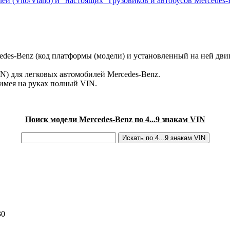
ей (Vito/Viano) и "настоящих" грузовиков и автобусов Mercedes-
des-Benz (код платформы (модели) и установленный на ней двиг
IN) для легковых автомобилей Mercedes-Benz.
имея на руках полный VIN.
Поиск модели Mercedes-Benz по 4...9 знакам VIN
30