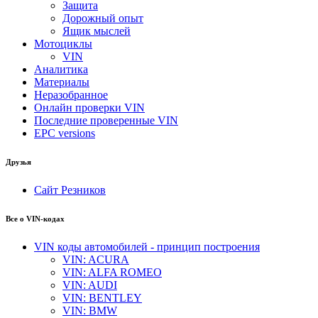
Защита
Дорожный опыт
Ящик мыслей
Мотоциклы
VIN
Аналитика
Материалы
Неразобранное
Онлайн проверки VIN
Последние проверенные VIN
EPC versions
Друзья
Сайт Резников
Все о VIN-кодах
VIN коды автомобилей - принцип построения
VIN: ACURA
VIN: ALFA ROMEO
VIN: AUDI
VIN: BENTLEY
VIN: BMW