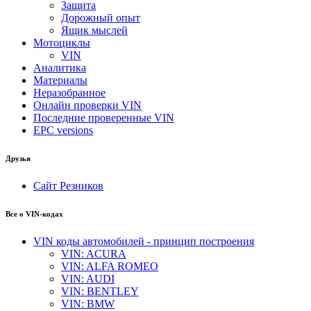
Защита
Дорожный опыт
Ящик мыслей
Мотоциклы
VIN
Аналитика
Материалы
Неразобранное
Онлайн проверки VIN
Последние проверенные VIN
EPC versions
Друзья
Сайт Резников
Все о VIN-кодах
VIN коды автомобилей - принцип построения
VIN: ACURA
VIN: ALFA ROMEO
VIN: AUDI
VIN: BENTLEY
VIN: BMW