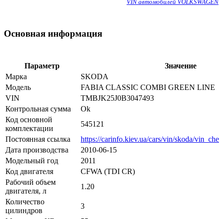
VIN автомобилей VOLKSWAGEN
Основная информация
Параметр
Значение
Марка
SKODA
Модель
FABIA CLASSIC COMBI GREEN LINE
VIN
TMBJK25J0B3047493
Контрольная сумма
Ok
Код основной
545121
комплектации
Постоянная ссылка
https://carinfo.kiev.ua/cars/vin/skoda/vin_c
Дата производства
2010-06-15
Модельный год
2011
Код двигателя
CFWA (TDI CR)
Рабочий объем
1.20
двигателя, л
Количество
3
цилиндров