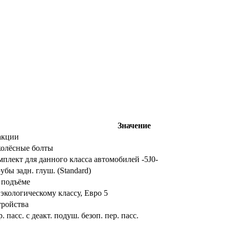
Значение
акции
колёсные болты
плект для данного класса автомобилей -5J0-
бы задн. глуш. (Standard)
 подъёме
экологическому классу, Евро 5
тройства
пасс. с деакт. подуш. безоп. пер. пасс.