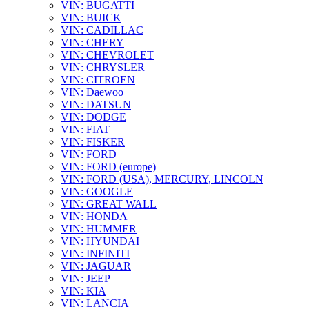
VIN: BUGATTI
VIN: BUICK
VIN: CADILLAC
VIN: CHERY
VIN: CHEVROLET
VIN: CHRYSLER
VIN: CITROEN
VIN: Daewoo
VIN: DATSUN
VIN: DODGE
VIN: FIAT
VIN: FISKER
VIN: FORD
VIN: FORD (europe)
VIN: FORD (USA), MERCURY, LINCOLN
VIN: GOOGLE
VIN: GREAT WALL
VIN: HONDA
VIN: HUMMER
VIN: HYUNDAI
VIN: INFINITI
VIN: JAGUAR
VIN: JEEP
VIN: KIA
VIN: LANCIA