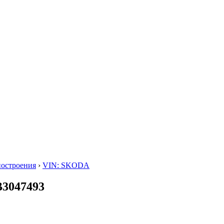
построения
›
VIN: SKODA
3047493