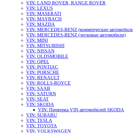
VIN: LAND ROVER, RANGE ROVER
VIN: LEXUS
VIN: MASERATI
VIN: MAYBACH
VIN: MAZDA
VIN: MERCEDES-BENZ (коммерческие автомобили
VIN: MERCEDES-BENZ (легковые автомобили)
VIN: MINI
VIN: MITSUBISHI
VIN: NISSAN
VIN: OLDSMOBILE
VIN: OPEL
VIN: PONTIAC
VIN: PORSCHE
VIN: RENAULT
VIN: ROLLS-ROYCE
VIN: SAAB
VIN: SATURN
VIN: SEAT
VIN: SKODA
VIN: Проверка VIN автомобилей SKODA
VIN: SUBARU
VIN: TESLA
VIN: TOYOTA
VIN: VOLKSWAGEN