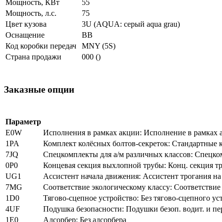
Мощность, КВт
55
Мощность, л.с.
75
Цвет кузова
3U (AQUA: серый aqua grau)
Оснащение
BB
Код коробки передач
MNY (5S)
Страна продажи
000 ()
Заказные опции
Параметр
E0W
Исполнения в рамках акции: Исполнение в рамках 
1PA
Комплект колёсных болтов-секреток: Стандартные 
7JQ
Спецкомплекты для а/м различных классов: Спецком
0P0
Концевая секция выхлопной трубы: Конц. секция тру
UG1
Ассистент начала движения: Ассистент трогания на
7MG
Соответствие экологическому классу: Соответствие 
1D0
Тягово-сцепное устройство: Без тягово-сцепного ус
4UF
Подушка безопасности: Подушки безоп. водит. и пер. 
1E0
Адсорбер: Без адсорбера