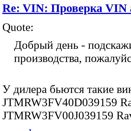
Re: VIN: Проверка VI
Quote:
Добрый день - подскажи
производства, пожалу
У дилера бьются такие ви
JTMRW3FV40D039159 Rav
JTMRW3FV00J039159 Rav