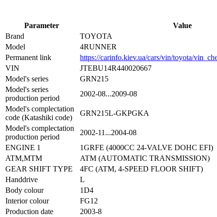
Parameter
Value
Brand
TOYOTA
Model
4RUNNER
Permanent link
https://carinfo.kiev.ua/cars/vin/toyota/vin
VIN
JTEBU14R440020667
Model's series
GRN215
Model's series
2002-08...2009-08
production period
Model's complectation
GRN215L-GKPGKA
code (Katashiki code)
Model's complectation
2002-11...2004-08
production period
ENGINE 1
1GRFE (4000CC 24-VALVE DOHC EFI)
ATM,MTM
ATM (AUTOMATIC TRANSMISSION)
GEAR SHIFT TYPE
4FC (ATM, 4-SPEED FLOOR SHIFT)
Handdrive
L
Body colour
1D4
Interior colour
FG12
Production date
2003-8