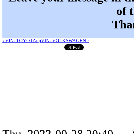
of 
Than
‹ VIN: TOYOTA
up
VIN: VOLKSWAGEN ›
Thu, 2023-09-28 20:40 —