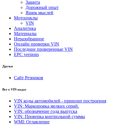
Защита
Дорожный опыт
Ящик мыслей
Мотоциклы
VIN
Аналитика
Материалы
Неразобранное
Онлайн проверки VIN
Последние проверенные VIN
EPC versions
Друзья
Сайт Резников
Все о VIN-кодах
VIN коды автомобилей - принцип построения
VIN: Маркировка мелких серий.
VIN: обозначение года выпуска
VIN: Проверка контрольной суммы
WMI: Оглавление