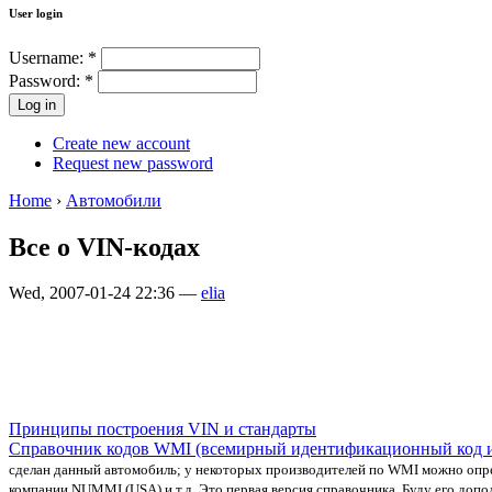
User login
Username:
*
Password:
*
Create new account
Request new password
Home
›
Автомобили
Все о VIN-кодах
Wed, 2007-01-24 22:36 —
elia
Принципы построения VIN и стандарты
Справочник кодов WMI (всемирный идентификационный код и
сделан данный автомобиль; у некоторых производителей по WMI можно определ
компании NUMMI (USA) и т.д. Это первая версия справочника. Буду его допо