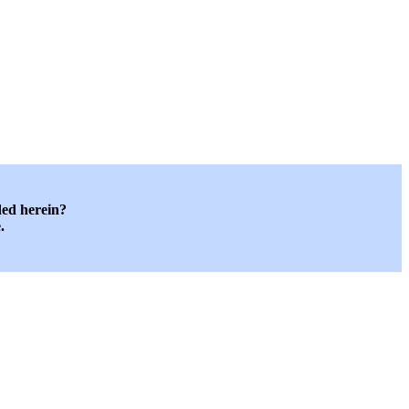
ded herein?
.