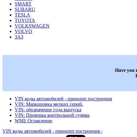
SMART
SUBARU
TESLA
TOYOTA
VOLKSWAGEN
VOLVO
ЗАЗ
Have you n
VIN коды автомобилей - принцип построения
VIN: Маркировка мелких серий.
VIN: обозначение года выпуска
VIN: Проверка контрольной суммы
WMI: Оглавление
VIN коды автомобилей - принцип построения ›