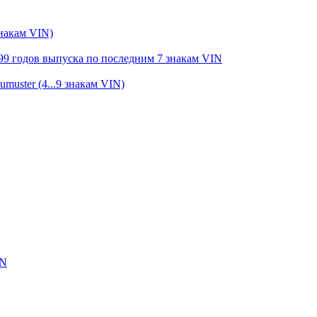
знакам VIN)
99 годов выпуска по последним 7 знакам VIN
muster (4...9 знакам VIN)
IN