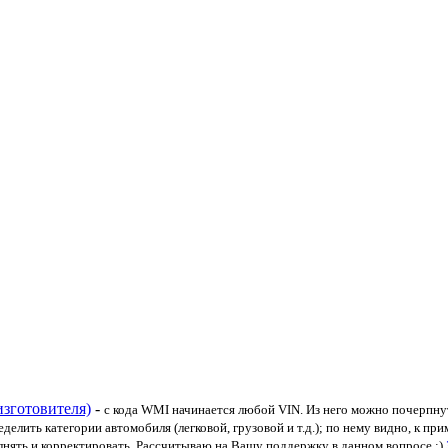
зготовителя)
-
с кода WMI начинается любой VIN. Из него можно почерпнут
ить категории автомобиля (легковой, грузовой и т.д.); по нему видно, к приме
лнять и корректировать. Рассчитываю на Вашу поддержку в данном вопросе :)