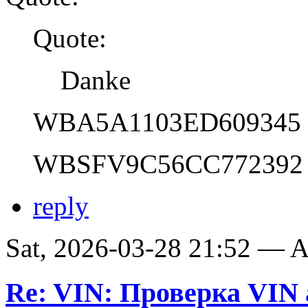
Quote:
Danke
WBA5A1103ED609345
WBSFV9C56CC772392
reply
Sat, 2026-03-28 21:52 —
Re: VIN: Проверка VI