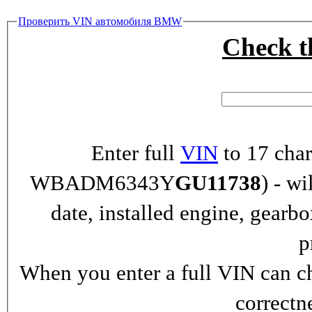
Проверить VIN автомобиля BMW
Check 
Enter full
VIN
to 17 char
WBADM6343Y
GU11738
) - wi
date, installed engine, gearb
p
When you enter a full VIN can ch
correctn