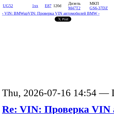
Дизель
МКП
UG52
1xx
E87
120d
M47T2
GS6-37DZ
‹ VIN: BMW
up
VIN: Проверка VIN автомобилей BMW ›
Thu, 2026-07-16 14:54 — D
Re: VIN: Проверка VI