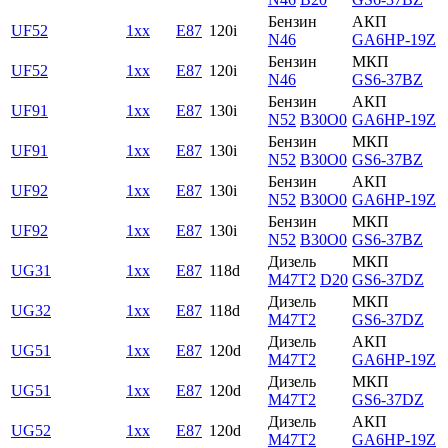
Бензин
АКП
UF52
1xx
E87
120i
N46
GA6HP-19Z
Бензин
МКП
UF52
1xx
E87
120i
N46
GS6-37BZ
Бензин
АКП
UF91
1xx
E87
130i
N52
B30O0
GA6HP-19Z
Бензин
МКП
UF91
1xx
E87
130i
N52
B30O0
GS6-37BZ
Бензин
АКП
UF92
1xx
E87
130i
N52
B30O0
GA6HP-19Z
Бензин
МКП
UF92
1xx
E87
130i
N52
B30O0
GS6-37BZ
Дизель
МКП
UG31
1xx
E87
118d
M47T2
D20
GS6-37DZ
Дизель
МКП
UG32
1xx
E87
118d
M47T2
GS6-37DZ
Дизель
АКП
UG51
1xx
E87
120d
M47T2
GA6HP-19Z
Дизель
МКП
UG51
1xx
E87
120d
M47T2
GS6-37DZ
Дизель
АКП
UG52
1xx
E87
120d
M47T2
GA6HP-19Z