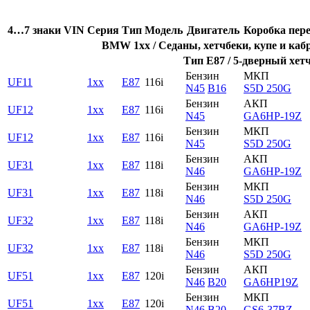
4…7 знаки VIN
Серия
Тип
Модель
Двигатель
Коробка пер
BMW 1xx / Седаны, хетчбеки, купе и каб
Тип E87 / 5-дверный хетч
Бензин
МКП
UF11
1xx
E87
116i
N45
B16
S5D 250G
Бензин
АКП
UF12
1xx
E87
116i
N45
GA6HP-19Z
Бензин
МКП
UF12
1xx
E87
116i
N45
S5D 250G
Бензин
АКП
UF31
1xx
E87
118i
N46
GA6HP-19Z
Бензин
МКП
UF31
1xx
E87
118i
N46
S5D 250G
Бензин
АКП
UF32
1xx
E87
118i
N46
GA6HP-19Z
Бензин
МКП
UF32
1xx
E87
118i
N46
S5D 250G
Бензин
АКП
UF51
1xx
E87
120i
N46
B20
GA6HP19Z
Бензин
МКП
UF51
1xx
E87
120i
N46
B20
GS6-37BZ