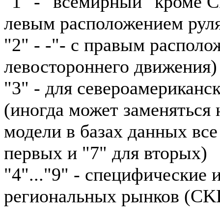
"1" - "всемирный" кроме 
левым расположением рул
"2" - -"- с правым располо
левостороннего движения)
"3" - для североамериканс
(иногда может заменяться н
модели в базах данных все
первых и "7" для вторых)
"4"..."9" - специфические
региональных рынков (CKD