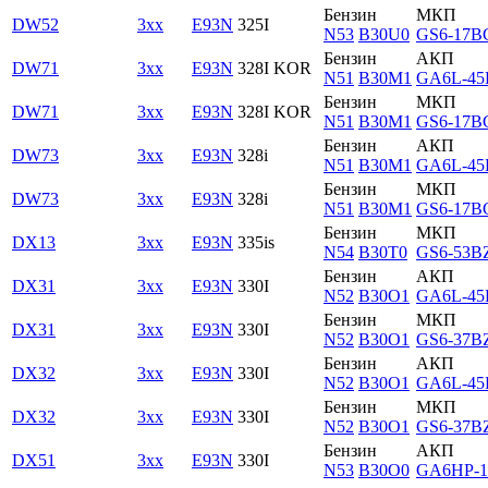
Бензин
МКП
DW52
3xx
E93N
325I
N53
B30U0
GS6-17B
Бензин
АКП
DW71
3xx
E93N
328I KOR
N51
B30M1
GA6L-45
Бензин
МКП
DW71
3xx
E93N
328I KOR
N51
B30M1
GS6-17B
Бензин
АКП
DW73
3xx
E93N
328i
N51
B30M1
GA6L-45
Бензин
МКП
DW73
3xx
E93N
328i
N51
B30M1
GS6-17B
Бензин
МКП
DX13
3xx
E93N
335is
N54
B30T0
GS6-53B
Бензин
АКП
DX31
3xx
E93N
330I
N52
B30O1
GA6L-45
Бензин
МКП
DX31
3xx
E93N
330I
N52
B30O1
GS6-37B
Бензин
АКП
DX32
3xx
E93N
330I
N52
B30O1
GA6L-45
Бензин
МКП
DX32
3xx
E93N
330I
N52
B30O1
GS6-37B
Бензин
АКП
DX51
3xx
E93N
330I
N53
B30O0
GA6HP-1