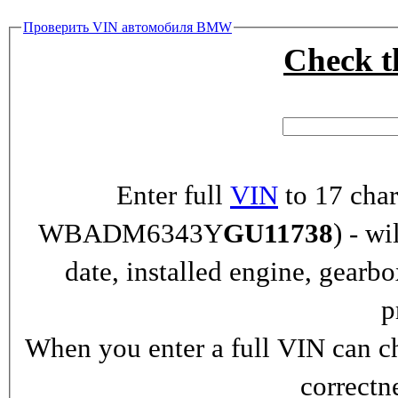
Проверить VIN автомобиля BMW
Check 
Enter full
VIN
to 17 char
WBADM6343Y
GU11738
) - wi
date, installed engine, gearb
p
When you enter a full VIN can ch
correctn