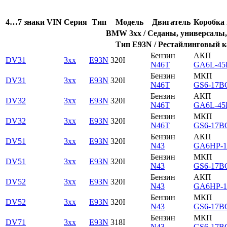
4…7 знаки VIN
Серия
Тип
Модель
Двигатель
Коробка 
BMW 3xx / Седаны, универсалы, 
Тип E93N / Рестайлинговый к
Бензин
АКП
DV31
3xx
E93N
320I
N46T
GA6L-45
Бензин
МКП
DV31
3xx
E93N
320I
N46T
GS6-17B
Бензин
АКП
DV32
3xx
E93N
320I
N46T
GA6L-45
Бензин
МКП
DV32
3xx
E93N
320I
N46T
GS6-17B
Бензин
АКП
DV51
3xx
E93N
320I
N43
GA6HP-1
Бензин
МКП
DV51
3xx
E93N
320I
N43
GS6-17B
Бензин
АКП
DV52
3xx
E93N
320I
N43
GA6HP-1
Бензин
МКП
DV52
3xx
E93N
320I
N43
GS6-17B
Бензин
МКП
DV71
3xx
E93N
318I
N43
GS6-17B