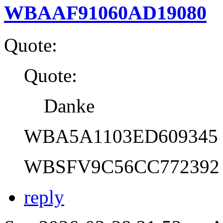
WBAAF91060AD19080
Quote:
Quote:
Danke
WBA5A1103ED609345
WBSFV9C56CC772392
reply