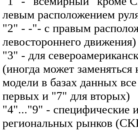
"1" - "всемирный" кроме 
левым расположением рул
"2" - -"- с правым располо
левостороннего движения)
"3" - для североамериканс
(иногда может заменяться н
модели в базах данных все
первых и "7" для вторых)
"4"..."9" - специфические
региональных рынков (CKD