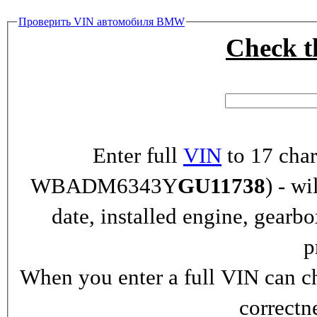
Проверить VIN автомобиля BMW
Check 
Enter full
VIN
to 17 char
WBADM6343Y
GU11738
) - wi
date, installed engine, gearb
p
When you enter a full VIN can ch
correctn