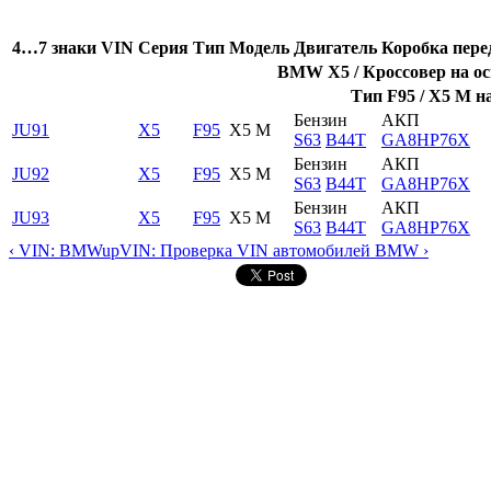
4…7 знаки VIN
Серия
Тип
Модель
Двигатель
Коробка пере
BMW X5 / Кроссовер на ос
Тип F95 / X5 M на
Бензин
АКП
JU91
X5
F95
X5 M
S63
B44T
GA8HP76X
Бензин
АКП
JU92
X5
F95
X5 M
S63
B44T
GA8HP76X
Бензин
АКП
JU93
X5
F95
X5 M
S63
B44T
GA8HP76X
‹ VIN: BMW
up
VIN: Проверка VIN автомобилей BMW ›