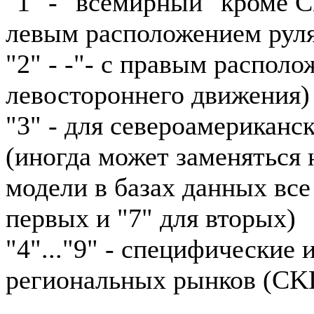
"1" - "всемирный" кроме 
левым расположением рул
"2" - -"- с правым располо
левостороннего движения)
"3" - для североамериканс
(иногда может заменяться н
модели в базах данных все
первых и "7" для вторых)
"4"..."9" - специфические
региональных рынков (CKD