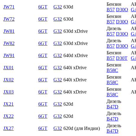
Бензин
А
JW71
6GT
G32
630d
B57
D30O
G
Бензин
А
JW72
6GT
G32
630d
B57
D30O
G
Дизель
А
JW81
6GT
G32
630d xDrive
B57
D30O
G
Дизель
А
JW82
6GT
G32
630d xDrive
B57
D30O
G
Бензин
А
JW91
6GT
G32
640d xDrive
B57
D30T
G
Бензин
JX01
6GT
G32
640i xDrive
А
B58C
Бензин
JX02
6GT
G32
640i xDrive
А
B58C
Бензин
JX03
6GT
G32
640i xDrive
А
B58C
Дизель
JX21
6GT
G32
620d
B47D
Дизель
JX22
6GT
G32
620d
B47D
Дизель
JX27
6GT
G32
620d (для Индии)
B47D