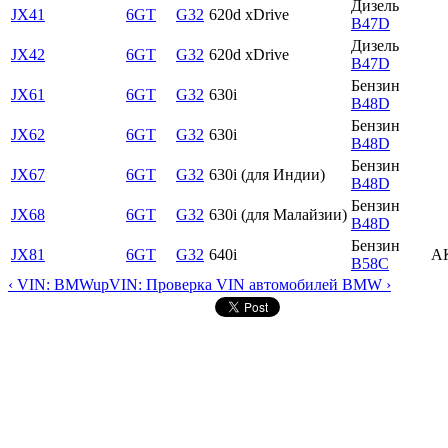
Дизель
JX41
6GT
G32
620d xDrive
B47D
Дизель
JX42
6GT
G32
620d xDrive
B47D
Бензин
JX61
6GT
G32
630i
B48D
Бензин
JX62
6GT
G32
630i
B48D
Бензин
JX67
6GT
G32
630i (для Индии)
B48D
Бензин
JX68
6GT
G32
630i (для Малайзии)
B48D
Бензин
JX81
6GT
G32
640i
А
B58C
‹ VIN: BMW
up
VIN: Проверка VIN автомобилей BMW ›