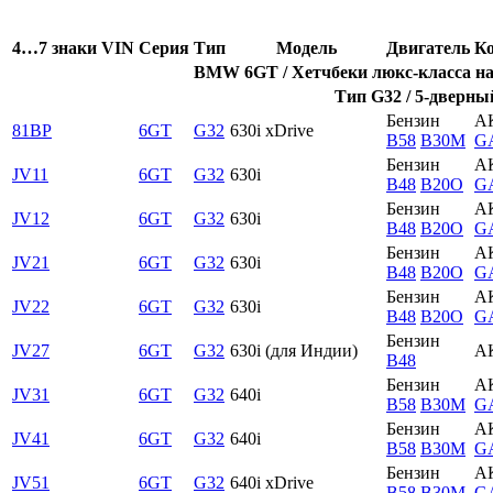
4…7 знаки VIN
Серия
Тип
Модель
Двигатель
Ко
BMW 6GT / Хетчбеки люкс-класса на 
Тип G32 / 5-дверный
Бензин
А
81BP
6GT
G32
630i xDrive
B58
B30M
G
Бензин
А
JV11
6GT
G32
630i
B48
B20O
G
Бензин
А
JV12
6GT
G32
630i
B48
B20O
G
Бензин
А
JV21
6GT
G32
630i
B48
B20O
G
Бензин
А
JV22
6GT
G32
630i
B48
B20O
G
Бензин
JV27
6GT
G32
630i (для Индии)
А
B48
Бензин
А
JV31
6GT
G32
640i
B58
B30M
G
Бензин
А
JV41
6GT
G32
640i
B58
B30M
G
Бензин
А
JV51
6GT
G32
640i xDrive
B58
B30M
G