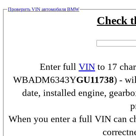
Проверить VIN автомобиля BMW
Check 
Enter full
VIN
to 17 char
WBADM6343Y
GU11738
) - wi
date, installed engine, gearb
p
When you enter a full VIN can ch
correctn