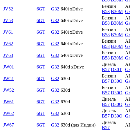
Бензин
А
JV52
6GT
G32
640i xDrive
B58
B30M
G
Бензин
А
JV53
6GT
G32
640i xDrive
B58
B30M
G
Бензин
А
JV61
6GT
G32
640i xDrive
B58
B30M
G
Бензин
А
JV62
6GT
G32
640i xDrive
B58
B30M
G
Бензин
А
JV63
6GT
G32
640i xDrive
B58
B30M
G
Дизель
А
JW01
6GT
G32
640d xDrive
B57
D30T
G
Бензин
А
JW51
6GT
G32
630d
B57
D30O
G
Бензин
А
JW52
6GT
G32
630d
B57
D30O
G
Дизель
А
JW61
6GT
G32
630d
B57
D30O
G
Дизель
А
JW62
6GT
G32
630d
B57
D30O
G
Дизель
JW67
6GT
G32
630d (для Индии)
А
B57