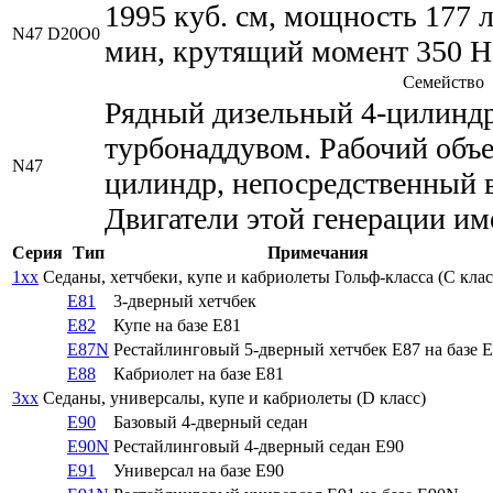
1995 куб. см, мощность 177 л
N47 D20O0
мин, крутящий момент 350 Н*
Семейство
Рядный дизельный 4-цилиндр
турбонаддувом. Рабочий объем
N47
цилиндр, непосредственный 
Двигатели этой генерации им
Серия
Тип
Примечания
1xx
Седаны, хетчбеки, купе и кабриолеты Гольф-класса (C клас
E81
3-дверный хетчбек
E82
Купе на базе E81
E87N
Рестайлинговый 5-дверный хетчбек E87 на базе 
E88
Кабриолет на базе E81
3xx
Седаны, универсалы, купе и кабриолеты (D класс)
E90
Базовый 4-дверный седан
E90N
Рестайлинговый 4-дверный седан E90
E91
Универсал на базе E90