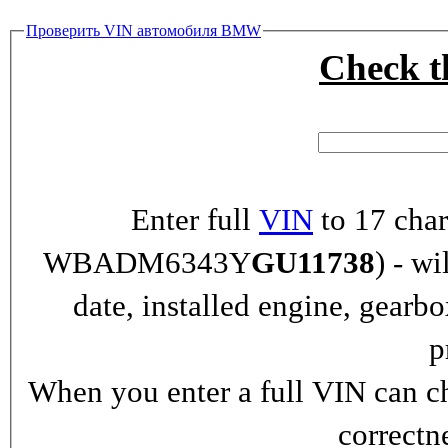
Проверить VIN автомобиля BMW
Check 
Enter full
VIN
to 17 char
WBADM6343Y
GU11738
) - wi
date, installed engine, gearb
p
When you enter a full VIN can ch
correctn