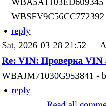
WBA5A1103ED609345
WBSFV9C56CC772392
reply
Sat, 2026-03-28 21:52 —
Re: VIN: Проверка VI
WBAJM71030G953841 - bit
reply
Read all comme