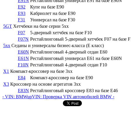
E91N
Рестайлинговый универсал E91 на базе E90N
E92
Купе на базе E90
E93
Кабриолет на базе E90
F31
Универсал на базе F30
5GT
Хетчбеки на базе серии 5xx
F07
5-дверный хетчбек на базе F10
F07N
Рестайлинговый 5-дверный хетчбек F07 на базе 
5xx
Седаны и универсалы бизнес-класса (E класс)
E60N
Рестайлинговый 4-дверный седан E60
E61N
Рестайлинговый универсал E61 на базе E60N
F10N
Рестайлинговый 4-дверный седан F10
X1
Компакт-кроссовер на базе 3xx
E84
Компакт-кроссовер на базе E90
X3
Кроссовер на основе агрегатов 3xx
E83N
Рестайлинговый кроссовер E83 на базе E46
‹ VIN: BMW
up
VIN: Проверка VIN автомобилей BMW ›