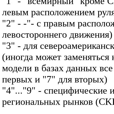
"1" - "всемирный" кроме 
левым расположением рул
"2" - -"- с правым располо
левостороннего движения)
"3" - для североамериканс
(иногда может заменяться н
модели в базах данных все
первых и "7" для вторых)
"4"..."9" - специфические
региональных рынков (CKD