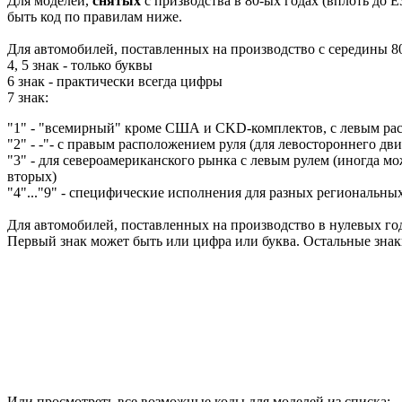
Для моделей,
снятых
с призводства в 80-ых годах (вплоть до E
быть код по правилам ниже.
Для автомобилей, поставленных на производство с середины 80
4, 5 знак - только буквы
6 знак - практически всегда цифры
7 знак:
"1" - "всемирный" кроме США и CKD-комплектов, с левым ра
"2" - -"- с правым расположением руля (для левостороннего дв
"3" - для североамериканского рынка с левым рулем (иногда мож
вторых)
"4"..."9" - специфические исполнения для разных региональны
Для автомобилей, поставленных на производство в нулевых год
Первый знак может быть или цифра или буква. Остальные зна
Или просмотреть все возможные коды для моделей из списка: