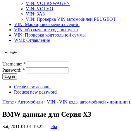
VIN: VOLKSWAGEN
VIN: VOLVO
VIN: ЗАЗ
VIN: Проверка VIN автомобилей PEUGEOT
VIN: Маркировка мелких серий.
VIN: обозначение года выпуска
VIN: Проверка контрольной суммы
WMI: Оглавление
User login
Username:
*
Password:
*
Create new account
Request new password
Home
›
Автомобили
›
VIN
›
VIN коды автомобилей - принцип 
BMW данные для Серия X3
Sat, 2011-01-01 19:25 —
elia