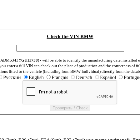
Check the VIN BMW
: WBADM6343Y
GU11738
) - will be able to identify the manufacturing date, installe
ou enter a full VIN can check out the place of production and the correctness of fu
tions fitted to the vehicle (including from BMW Individual) directly from the datab
Русский
English
Français
Deutsch
Español
Portugu