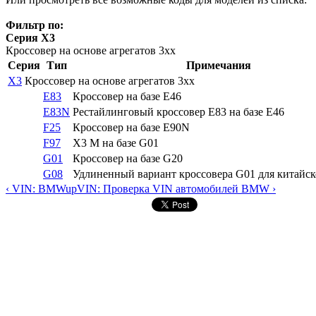
Фильтр по:
Серия X3
Кроссовер на основе агрегатов 3xx
Серия
Тип
Примечания
X3
Кроссовер на основе агрегатов 3xx
E83
Кроссовер на базе E46
E83N
Рестайлинговый кроссовер E83 на базе E46
F25
Кроссовер на базе E90N
F97
X3 M на базе G01
G01
Кроссовер на базе G20
G08
Удлиненный вариант кроссовера G01 для китайск
‹ VIN: BMW
up
VIN: Проверка VIN автомобилей BMW ›