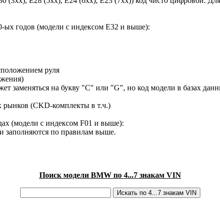
30 (3xx), E28 (5xx), E24 (6xx), E23 (7xx)) код чисто цифровой.
-ых годов (модели с индексом E32 и выше):
сположением руля
ижения)
ет заменяться на букву "C" или "G", но код модели в базах данн
х рынков (CKD-комплекты в т.ч.)
ах (модели с индексом F01 и выше):
ки заполняются по правилам выше.
Поиск модели BMW по 4...7 знакам VIN