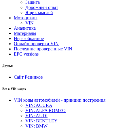
Защита
Дорожный опыт
Ящик мыслей
Мотоциклы
VIN
Аналитика
Материалы
Неразобранное
Онлайн проверки VIN
Последние проверенные VIN
EPC versions
Друзья
Сайт Резников
Все о VIN-кодах
VIN коды автомобилей - принцип построения
VIN: ACURA
VIN: ALFA ROMEO
VIN: AUDI
VIN: BENTLEY
VIN: BMW