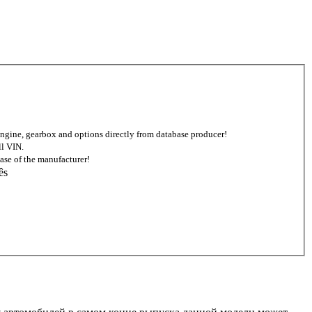
d engine, gearbox and options directly from database producer!
ll VIN.
ase of the manufacturer!
ês