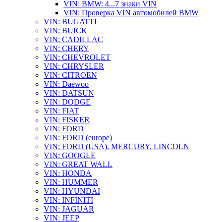
VIN: BMW: 4...7 знаки VIN
VIN: Проверка VIN автомобилей BMW
VIN: BUGATTI
VIN: BUICK
VIN: CADILLAC
VIN: CHERY
VIN: CHEVROLET
VIN: CHRYSLER
VIN: CITROEN
VIN: Daewoo
VIN: DATSUN
VIN: DODGE
VIN: FIAT
VIN: FISKER
VIN: FORD
VIN: FORD (europe)
VIN: FORD (USA), MERCURY, LINCOLN
VIN: GOOGLE
VIN: GREAT WALL
VIN: HONDA
VIN: HUMMER
VIN: HYUNDAI
VIN: INFINITI
VIN: JAGUAR
VIN: JEEP