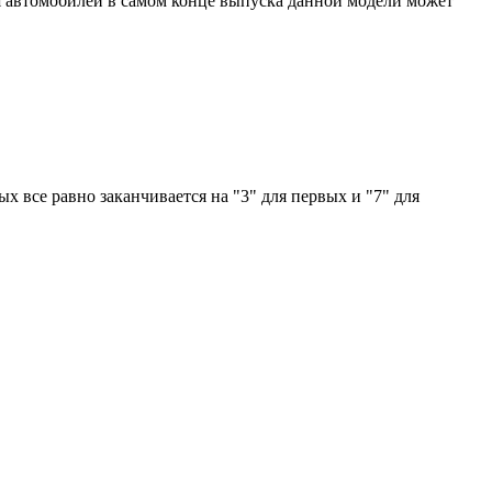
 Для автомобилей в самом конце выпуска данной модели может
ых все равно заканчивается на "3" для первых и "7" для