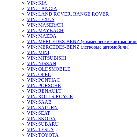
VIN: KIA
VIN: LANCIA
VIN: LAND ROVER, RANGE ROVER
VIN: LEXUS
VIN: MASERATI
VIN: MAYBACH
VIN: MAZDA
VIN: MERCEDES-BENZ (коммерческие автомобили
VIN: MERCEDES-BENZ (легковые автомобили)
VIN: MINI
VIN: MITSUBISHI
VIN: NISSAN
VIN: OLDSMOBILE
VIN: OPEL
VIN: PONTIAC
VIN: PORSCHE
VIN: RENAULT
VIN: ROLLS-ROYCE
VIN: SAAB
VIN: SATURN
VIN: SEAT
VIN: SKODA
VIN: SUBARU
VIN: TESLA
VIN: TOYOTA