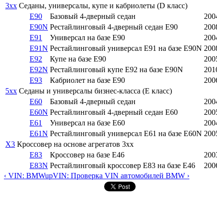
3xx
Седаны, универсалы, купе и кабриолеты (D класс)
E90
Базовый 4-дверный седан
200
E90N
Рестайлинговый 4-дверный седан E90
200
E91
Универсал на базе E90
200
E91N
Рестайлинговый универсал E91 на базе E90N
200
E92
Купе на базе E90
200
E92N
Рестайлинговый купе E92 на базе E90N
201
E93
Кабриолет на базе E90
200
5xx
Седаны и универсалы бизнес-класса (E класс)
E60
Базовый 4-дверный седан
200
E60N
Рестайлинговый 4-дверный седан E60
200
E61
Универсал на базе E60
200
E61N
Рестайлинговый универсал E61 на базе E60N
200
X3
Кроссовер на основе агрегатов 3xx
E83
Кроссовер на базе E46
200
E83N
Рестайлинговый кроссовер E83 на базе E46
200
‹ VIN: BMW
up
VIN: Проверка VIN автомобилей BMW ›