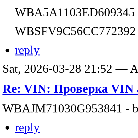
WBA5A1103ED609345
WBSFV9C56CC772392
reply
Sat, 2026-03-28 21:52 —
Re: VIN: Проверка VI
WBAJM71030G953841 - bit
reply