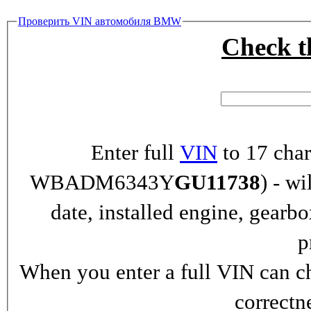
Проверить VIN автомобиля BMW
Check 
Enter full
VIN
to 17 char
WBADM6343Y
GU11738
) - wi
date, installed engine, gearb
p
When you enter a full VIN can ch
correctn