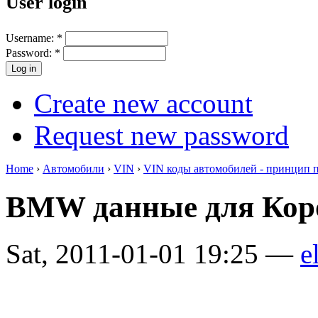
User login
Username:
*
Password:
*
Create new account
Request new password
Home
›
Автомобили
›
VIN
›
VIN коды автомобилей - принцип 
BMW данные для Коро
Sat, 2011-01-01 19:25 —
e