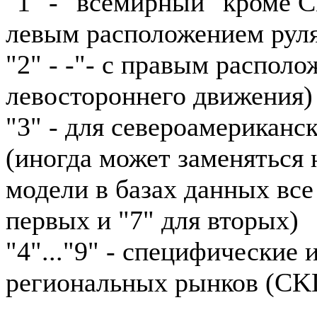
"1" - "всемирный" кроме 
левым расположением рул
"2" - -"- с правым располо
левостороннего движения)
"3" - для североамериканс
(иногда может заменяться н
модели в базах данных все
первых и "7" для вторых)
"4"..."9" - специфические
региональных рынков (CKD