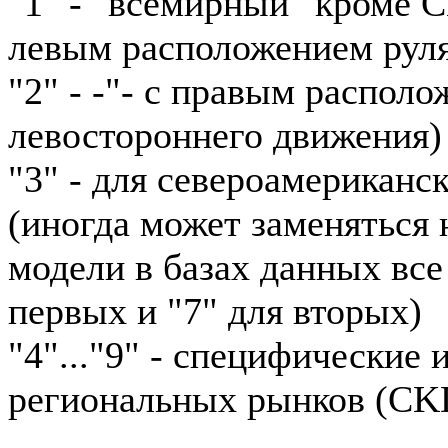
"1" - "всемирный" кроме 
левым расположением рул
"2" - -"- с правым располо
левостороннего движения)
"3" - для североамериканс
(иногда может заменяться н
модели в базах данных все
первых и "7" для вторых)
"4"..."9" - специфические
региональных рынков (CKD