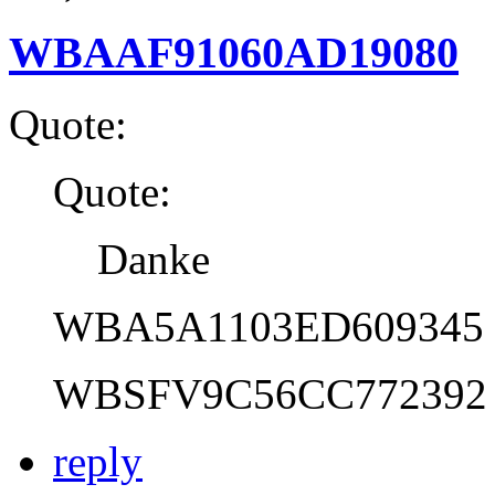
WBAAF91060AD19080
Quote:
Quote:
Danke
WBA5A1103ED609345
WBSFV9C56CC772392
reply