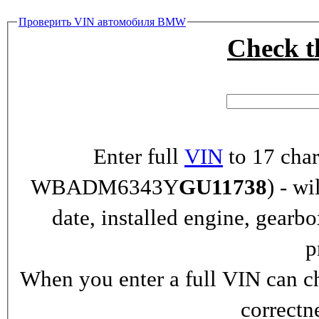
Проверить VIN автомобиля BMW
Check 
Enter full
VIN
to 17 char
WBADM6343Y
GU11738
) - wi
date, installed engine, gearb
p
When you enter a full VIN can ch
correctn