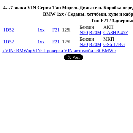
4…7 знаки VIN
Серия
Тип
Модель
Двигатель
Коробка пере
BMW 1xx / Седаны, хетчбеки, купе и каб
Тип F21 / 3-дверны
Бензин
АКП
1D52
1xx
F21
125i
N20
B20M
GA8HP-45Z
Бензин
МКП
1D52
1xx
F21
125i
N20
B20M
GS6-17BG
‹ VIN: BMW
up
VIN: Проверка VIN автомобилей BMW ›