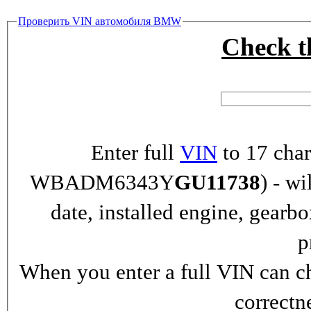
Проверить VIN автомобиля BMW
Check 
Enter full
VIN
to 17 char
WBADM6343Y
GU11738
) - wi
date, installed engine, gearb
p
When you enter a full VIN can ch
correctn