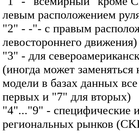
"1" - "всемирный" кроме 
левым расположением рул
"2" - -"- с правым располо
левостороннего движения)
"3" - для североамериканс
(иногда может заменяться н
модели в базах данных все
первых и "7" для вторых)
"4"..."9" - специфические
региональных рынков (CKD