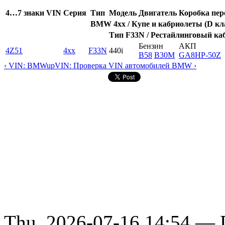
4…7 знаки VIN
Серия
Тип
Модель
Двигатель
Коробка пер
BMW 4xx / Купе и кабриолеты (D кла
Тип F33N / Рестайлинговый каб
Бензин
АКП
4Z51
4xx
F33N
440i
B58
B30M
GA8HP-50Z
‹ VIN: BMW
up
VIN: Проверка VIN автомобилей BMW ›
Thu, 2026-07-16 14:54 — D