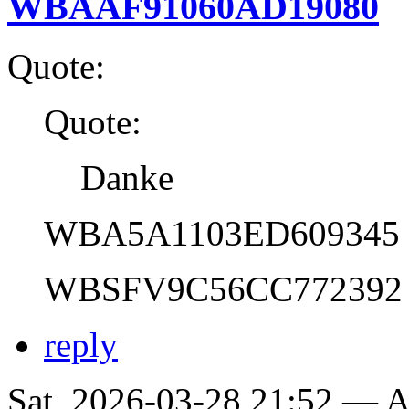
WBAAF91060AD19080
Quote:
Quote:
Danke
WBA5A1103ED609345
WBSFV9C56CC772392
reply
Sat, 2026-03-28 21:52 —