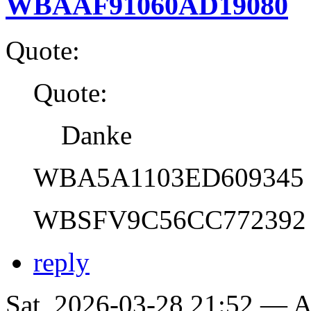
WBAAF91060AD19080
Quote:
Quote:
Danke
WBA5A1103ED609345
WBSFV9C56CC772392
reply
Sat, 2026-03-28 21:52 —