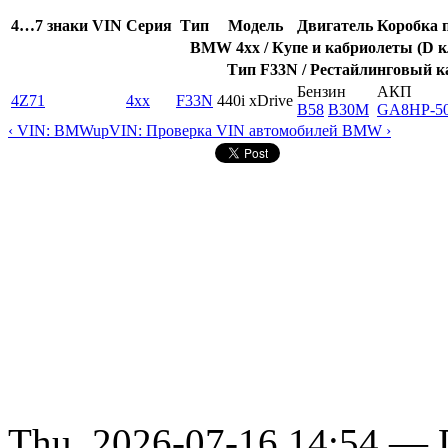
4…7 знаки VIN
Серия
Тип
Модель
Двигатель
Коробка 
BMW 4xx / Купе и кабриолеты (D кл
Тип F33N / Рестайлинговый ка
Бензин
АКП
4Z71
4xx
F33N
440i xDrive
B58
B30M
GA8HP-5
‹ VIN: BMW
up
VIN: Проверка VIN автомобилей BMW ›
Thu, 2026-07-16 14:54 — D