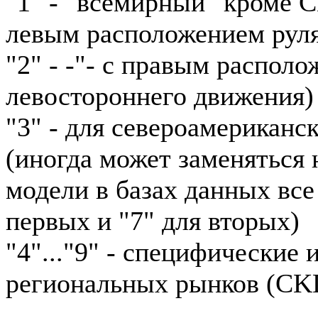
"1" - "всемирный" кроме 
левым расположением рул
"2" - -"- с правым располо
левостороннего движения)
"3" - для североамериканс
(иногда может заменяться н
модели в базах данных все
первых и "7" для вторых)
"4"..."9" - специфические
региональных рынков (CKD