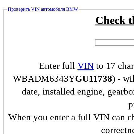
Проверить VIN автомобиля BMW
Check 
Enter full
VIN
to 17 char
WBADM6343Y
GU11738
) - wi
date, installed engine, gearb
p
When you enter a full VIN can ch
correctn