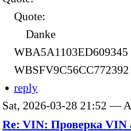
Quote:
Danke
WBA5A1103ED609345
WBSFV9C56CC772392
reply
Sat, 2026-03-28 21:52 —
Re: VIN: Проверка VI