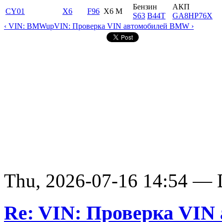
Бензин
АКП
CY01
X6
F96
X6 M
S63
B44T
GA8HP76X
‹ VIN: BMW
up
VIN: Проверка VIN автомобилей BMW ›
Thu, 2026-07-16 14:54 — D
Re: VIN: Проверка VI