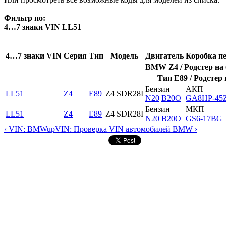
Фильтр по:
4…7 знаки VIN LL51
4…7 знаки VIN
Серия
Тип
Модель
Двигатель
Коробка п
BMW Z4 / Родстер на 
Тип E89 / Родстер 
Бензин
АКП
LL51
Z4
E89
Z4 SDR28I
N20
B20O
GA8HP-45
Бензин
МКП
LL51
Z4
E89
Z4 SDR28I
N20
B20O
GS6-17BG
‹ VIN: BMW
up
VIN: Проверка VIN автомобилей BMW ›