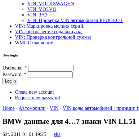
VIN: VOLKSWAGEN
VIN: VOLVO
VIN: ЗАЗ
VIN: Проверка VIN автомобилей PEUGEOT
VIN: Маркировка мелких серий.
VIN: обозначение года выпуска
VIN: Проверка контрольной суммы
WMI: Оглавление
User login
Username:
*
Password:
*
Create new account
Request new password
Home
›
Автомобили
›
VIN
›
VIN коды автомобилей - принцип 
BMW данные для 4…7 знаки VIN LL51
Sat, 2011-01-01 19:25 —
elia