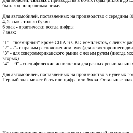
Для моделей,
снятых
с призводства в 80-ых годах (вплоть до E
быть код по правилам ниже.
Для автомобилей, поставленных на производство с середины 80
4, 5 знак - только буквы
6 знак - практически всегда цифры
7 знак:
"1" - "всемирный" кроме США и CKD-комплектов, с левым ра
"2" - -"- с правым расположением руля (для левостороннего дв
"3" - для североамериканского рынка с левым рулем (иногда мож
вторых)
"4"..."9" - специфические исполнения для разных региональны
Для автомобилей, поставленных на производство в нулевых год
Первый знак может быть или цифра или буква. Остальные зна
Или просмотреть все возможные коды для моделей из списка: