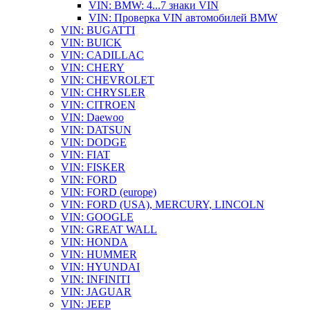
VIN: BMW: 4...7 знаки VIN
VIN: Проверка VIN автомобилей BMW
VIN: BUGATTI
VIN: BUICK
VIN: CADILLAC
VIN: CHERY
VIN: CHEVROLET
VIN: CHRYSLER
VIN: CITROEN
VIN: Daewoo
VIN: DATSUN
VIN: DODGE
VIN: FIAT
VIN: FISKER
VIN: FORD
VIN: FORD (europe)
VIN: FORD (USA), MERCURY, LINCOLN
VIN: GOOGLE
VIN: GREAT WALL
VIN: HONDA
VIN: HUMMER
VIN: HYUNDAI
VIN: INFINITI
VIN: JAGUAR
VIN: JEEP