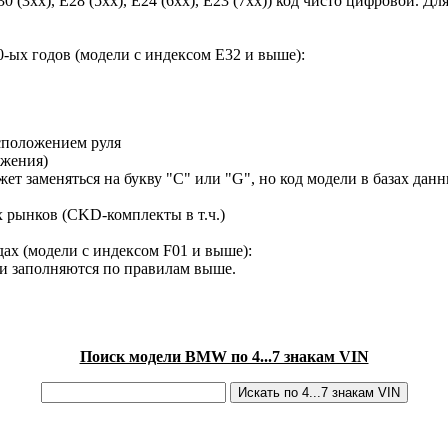
30 (3xx), E28 (5xx), E24 (6xx), E23 (7xx)) код чисто цифровой.
-ых годов (модели с индексом E32 и выше):
сположением руля
ижения)
ет заменяться на букву "C" или "G", но код модели в базах данн
х рынков (CKD-комплекты в т.ч.)
ах (модели с индексом F01 и выше):
ки заполняются по правилам выше.
Поиск модели BMW по 4...7 знакам VIN