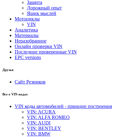
Защита
Дорожный опыт
Ящик мыслей
Мотоциклы
VIN
Аналитика
Материалы
Неразобранное
Онлайн проверки VIN
Последние проверенные VIN
EPC versions
Друзья
Сайт Резников
Все о VIN-кодах
VIN коды автомобилей - принцип построения
VIN: ACURA
VIN: ALFA ROMEO
VIN: AUDI
VIN: BENTLEY
VIN: BMW