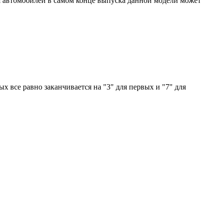
 Для автомобилей в самом конце выпуска данной модели может
ых все равно заканчивается на "3" для первых и "7" для