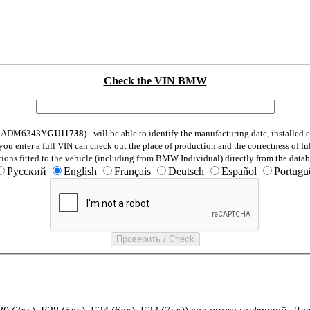
Check the VIN BMW
: WBADM6343Y
GU11738
) - will be able to identify the manufacturing date, installe
ou enter a full VIN can check out the place of production and the correctness of fu
tions fitted to the vehicle (including from BMW Individual) directly from the datab
Русский
English
Français
Deutsch
Español
Portugu