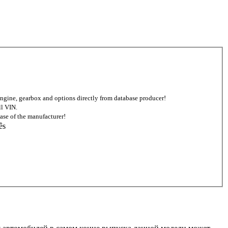
d engine, gearbox and options directly from database producer!
ll VIN.
ase of the manufacturer!
ês