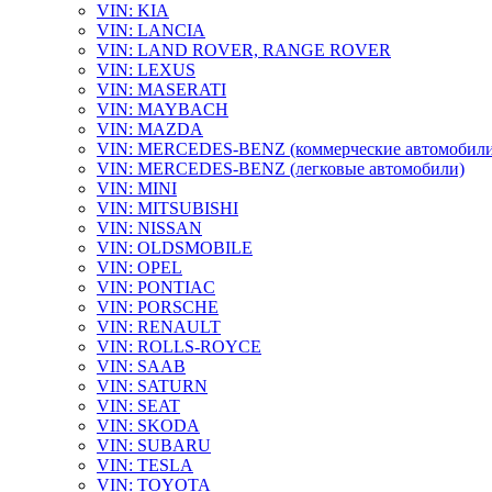
VIN: KIA
VIN: LANCIA
VIN: LAND ROVER, RANGE ROVER
VIN: LEXUS
VIN: MASERATI
VIN: MAYBACH
VIN: MAZDA
VIN: MERCEDES-BENZ (коммерческие автомобили
VIN: MERCEDES-BENZ (легковые автомобили)
VIN: MINI
VIN: MITSUBISHI
VIN: NISSAN
VIN: OLDSMOBILE
VIN: OPEL
VIN: PONTIAC
VIN: PORSCHE
VIN: RENAULT
VIN: ROLLS-ROYCE
VIN: SAAB
VIN: SATURN
VIN: SEAT
VIN: SKODA
VIN: SUBARU
VIN: TESLA
VIN: TOYOTA