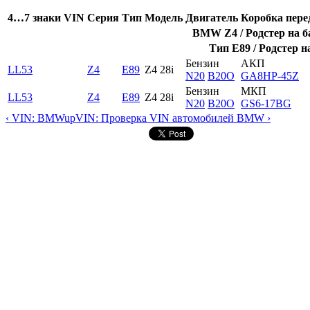
4…7 знаки VIN
Серия
Тип
Модель
Двигатель
Коробка пере
BMW Z4 / Родстер на ба
Тип E89 / Родстер н
Бензин
АКП
LL53
Z4
E89
Z4 28i
N20
B20O
GA8HP-45Z
Бензин
МКП
LL53
Z4
E89
Z4 28i
N20
B20O
GS6-17BG
‹ VIN: BMW
up
VIN: Проверка VIN автомобилей BMW ›