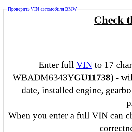
Проверить VIN автомобиля BMW
Check 
Enter full
VIN
to 17 char
WBADM6343Y
GU11738
) - wi
date, installed engine, gearb
p
When you enter a full VIN can ch
correctn