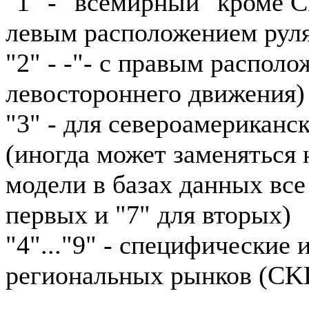
"1" - "всемирный" кроме 
левым расположением рул
"2" - -"- с правым располо
левостороннего движения)
"3" - для североамериканс
(иногда может заменяться н
модели в базах данных все
первых и "7" для вторых)
"4"..."9" - специфические
региональных рынков (CKD