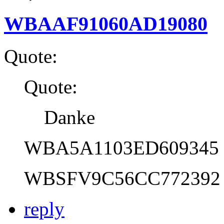
WBAAF91060AD19080
Quote:
Quote:
Danke
WBA5A1103ED609345
WBSFV9C56CC772392
reply