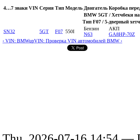
4…7 знаки VIN
Серия
Тип
Модель
Двигатель
Коробка пере
BMW 5GT / Хетчбеки на 
Тип F07 / 5-дверный хетч
Бензин
АКП
SN32
5GT
F07
550I
N63
GA8HP-70Z
‹ VIN: BMW
up
VIN: Проверка VIN автомобилей BMW ›
Thu, 2026-07-16 14:54 — D