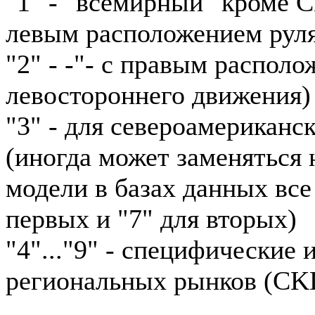
"1" - "всемирный" кроме 
левым расположением рул
"2" - -"- с правым располо
левостороннего движения)
"3" - для североамериканс
(иногда может заменяться н
модели в базах данных все
первых и "7" для вторых)
"4"..."9" - специфические
региональных рынков (CKD