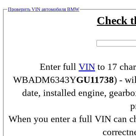
Проверить VIN автомобиля BMW
Check 
Enter full
VIN
to 17 char
WBADM6343Y
GU11738
) - wi
date, installed engine, gearb
p
When you enter a full VIN can ch
correctn