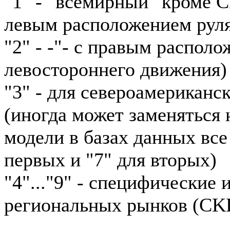
"1" - "всемирный" кроме 
левым расположением рул
"2" - -"- с правым располо
левостороннего движения)
"3" - для североамериканс
(иногда может заменяться н
модели в базах данных все
первых и "7" для вторых)
"4"..."9" - специфические
региональных рынков (CKD