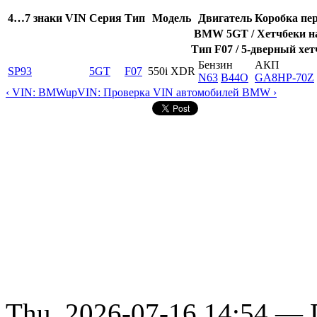
4…7 знаки VIN
Серия
Тип
Модель
Двигатель
Коробка пе
BMW 5GT / Хетчбеки на 
Тип F07 / 5-дверный хет
Бензин
АКП
SP93
5GT
F07
550i XDR
N63
B44O
GA8HP-70Z
‹ VIN: BMW
up
VIN: Проверка VIN автомобилей BMW ›
Thu, 2026-07-16 14:54 — D