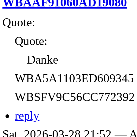
WBAAF91060AD19080
Quote:
Quote:
Danke
WBA5A1103ED609345
WBSFV9C56CC772392
reply
Sat, 2026-03-28 21:52 —