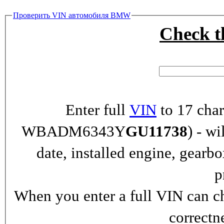
Проверить VIN автомобиля BMW
Check 
Enter full
VIN
to 17 char
WBADM6343Y
GU11738
) - wi
date, installed engine, gearb
p
When you enter a full VIN can ch
correctn