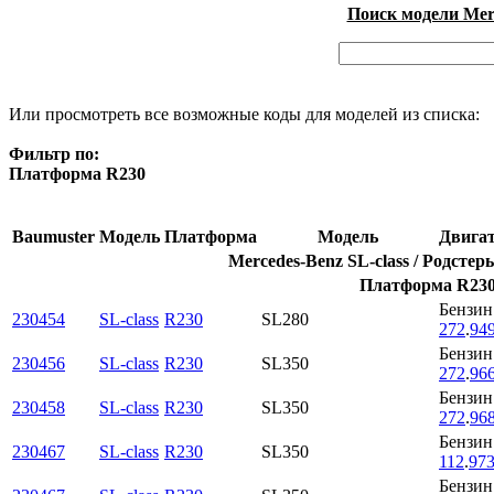
Поиск модели Merc
Или просмотреть все возможные коды для моделей из списка:
Фильтр по:
Платформа R230
Baumuster
Модель
Платформа
Модель
Двига
Mercedes-Benz SL-class / Родстеры
Платформа R230
Бензин
230454
SL-class
R230
SL280
272
.
94
Бензин
230456
SL-class
R230
SL350
272
.
96
Бензин
230458
SL-class
R230
SL350
272
.
96
Бензин
230467
SL-class
R230
SL350
112
.
97
Бензин