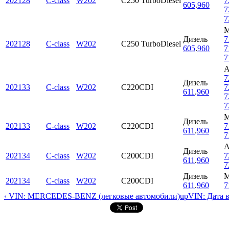
202128
C-class
W202
C250 TurboDiesel
7
605
.
960
7
7
Дизель
7
202128
C-class
W202
C250 TurboDiesel
605
.
960
7
7
7
Дизель
202133
C-class
W202
C220CDI
7
611
.
960
7
7
Дизель
202133
C-class
W202
C220CDI
7
611
.
960
7
Дизель
202134
C-class
W202
C200CDI
7
611
.
960
7
Дизель
202134
C-class
W202
C200CDI
611
.
960
7
‹ VIN: MERCEDES-BENZ (легковые автомобили)
up
VIN: Дата 