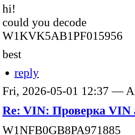
hi!
could you decode
W1KVK5AB1PF015956
best
reply
Fri, 2026-05-01 12:37 — 
Re: VIN: Проверка VIN 
W1NFB0GB8PA971885