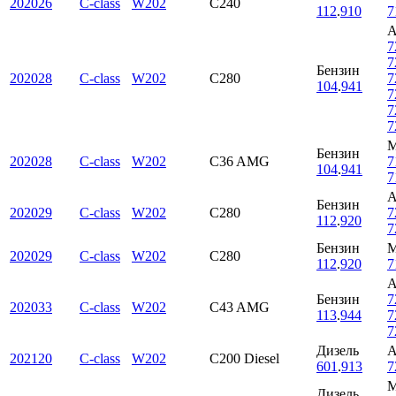
202026
C-class
W202
C240
112
.
910
7
7
7
Бензин
202028
C-class
W202
C280
7
104
.
941
7
7
7
Бензин
202028
C-class
W202
C36 AMG
7
104
.
941
7
Бензин
202029
C-class
W202
C280
7
112
.
920
7
Бензин
202029
C-class
W202
C280
112
.
920
7
Бензин
7
202033
C-class
W202
C43 AMG
113
.
944
7
7
Дизель
202120
C-class
W202
C200 Diesel
601
.
913
7
Дизель