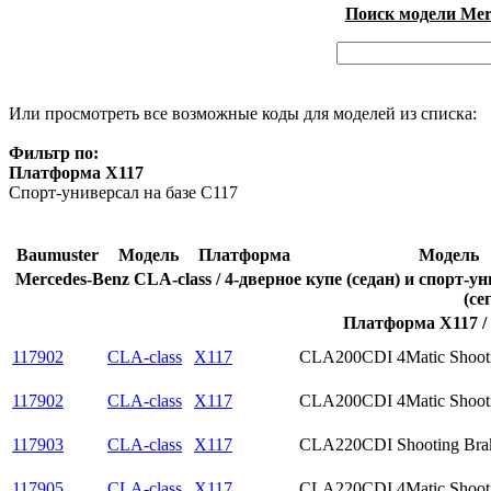
Поиск модели Merc
Или просмотреть все возможные коды для моделей из списка:
Фильтр по:
Платформа X117
Спорт-универсал на базе C117
Baumuster
Модель
Платформа
Модель
Mercedes-Benz CLA-class / 4-дверное купе (седан) и спорт-
(се
Платформа X117 / 
117902
CLA-class
X117
CLA200CDI 4Matic Shoot
117902
CLA-class
X117
CLA200CDI 4Matic Shoot
117903
CLA-class
X117
CLA220CDI Shooting Bra
117905
CLA-class
X117
CLA220CDI 4Matic Shoot