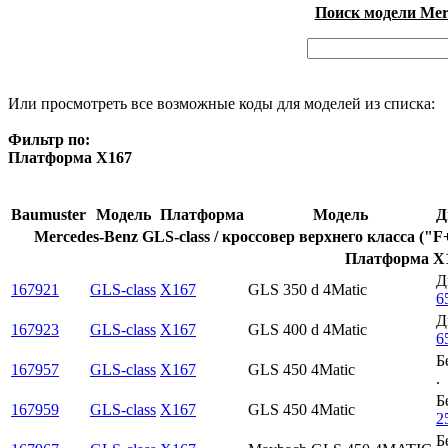
Поиск модели Merc
Или просмотреть все возможные коды для моделей из списка:
Фильтр по:
Платформа X167
Baumuster
Модель
Платформа
Модель
Д
Mercedes-Benz GLS-class / кроссовер верхнего класса ("F
Платформа X1
Д
167921
GLS-class
X167
GLS 350 d 4Matic
6
Д
167923
GLS-class
X167
GLS 400 d 4Matic
6
Б
167957
GLS-class
X167
GLS 450 4Matic
.
Б
167959
GLS-class
X167
GLS 450 4Matic
2
Б