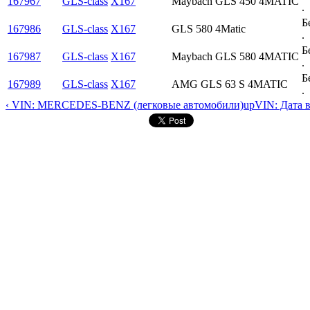
167967
GLS-class
X167
Maybach GLS 450 4MATIC
.
Б
167986
GLS-class
X167
GLS 580 4Matic
.
Б
167987
GLS-class
X167
Maybach GLS 580 4MATIC
.
Б
167989
GLS-class
X167
AMG GLS 63 S 4MATIC
.
‹ VIN: MERCEDES-BENZ (легковые автомобили)
up
VIN: Дата 