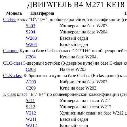
ДВИГАТЕЛЬ R4 M271 KE18
Модель
Платформа
C-class
класс "D"/"D+" по общеевропейской классификации (сег
S203
Универсал на базе W203
S204
Универсал на базе W204
W203
Базовый седан
W204
Базовый седан
C-coupe
Купе на базе C-class (класс "D"/"D+" по общеевропейс
C204
Купе на базе W204
CLC-class
3-дверный хетчбек (3-дверное купе) на базе C-class
C203
На базе W203
CLK-class
Кабриолеты и купе на базе C-class (E-class ранее) к
A209
Кабриолет на базе W203
C209
Купе на базе W203
E-class
класс "E"/"E+" по общеевропейской классификации (сег
S211
Универсал на шасси W211
S212
Универсал на шасси W212
V212
Удлиненный седан на базе W212 (
W211
Базовый седан
W212
Базовый седан