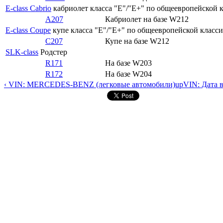
E-class Cabrio
кабриолет класса "E"/"E+" по общеевропейской к
A207
Кабриолет на базе W212
E-class Coupe
купе класса "E"/"E+" по общеевропейской классиф
C207
Купе на базе W212
SLK-class
Родстер
R171
На базе W203
R172
На базе W204
‹ VIN: MERCEDES-BENZ (легковые автомобили)
up
VIN: Дата 