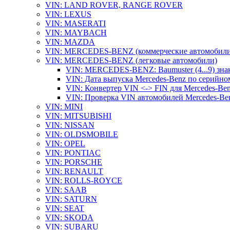
VIN: LAND ROVER, RANGE ROVER
VIN: LEXUS
VIN: MASERATI
VIN: MAYBACH
VIN: MAZDA
VIN: MERCEDES-BENZ (коммерческие автомобили
VIN: MERCEDES-BENZ (легковые автомобили)
VIN: MERCEDES-BENZ: Baumuster (4...9) зна
VIN: Дата выпуска Mercedes-Benz по серийно
VIN: Конвертер VIN <-> FIN для Mercedes-Be
VIN: Проверка VIN автомобилей Mercedes-Be
VIN: MINI
VIN: MITSUBISHI
VIN: NISSAN
VIN: OLDSMOBILE
VIN: OPEL
VIN: PONTIAC
VIN: PORSCHE
VIN: RENAULT
VIN: ROLLS-ROYCE
VIN: SAAB
VIN: SATURN
VIN: SEAT
VIN: SKODA
VIN: SUBARU