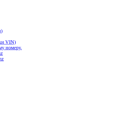
)
ки VIN)
му номеру.
nz
nz