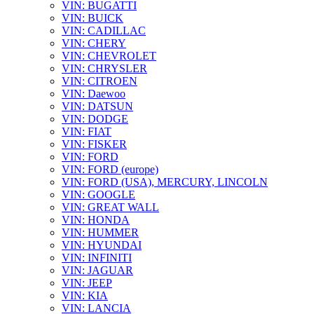
VIN: BUGATTI
VIN: BUICK
VIN: CADILLAC
VIN: CHERY
VIN: CHEVROLET
VIN: CHRYSLER
VIN: CITROEN
VIN: Daewoo
VIN: DATSUN
VIN: DODGE
VIN: FIAT
VIN: FISKER
VIN: FORD
VIN: FORD (europe)
VIN: FORD (USA), MERCURY, LINCOLN
VIN: GOOGLE
VIN: GREAT WALL
VIN: HONDA
VIN: HUMMER
VIN: HYUNDAI
VIN: INFINITI
VIN: JAGUAR
VIN: JEEP
VIN: KIA
VIN: LANCIA