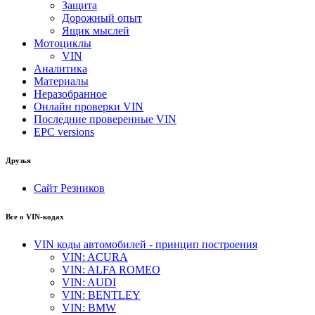
Защита
Дорожный опыт
Ящик мыслей
Мотоциклы
VIN
Аналитика
Материалы
Неразобранное
Онлайн проверки VIN
Последние проверенные VIN
EPC versions
Друзья
Сайт Резников
Все о VIN-кодах
VIN коды автомобилей - принцип построения
VIN: ACURA
VIN: ALFA ROMEO
VIN: AUDI
VIN: BENTLEY
VIN: BMW