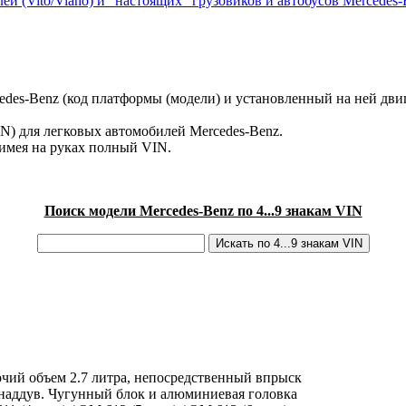
ей (Vito/Viano) и "настоящих" грузовиков и автобусов Mercedes-
des-Benz (код платформы (модели) и установленный на ней двиг
IN) для легковых автомобилей Mercedes-Benz.
имея на руках полный VIN.
Поиск модели Mercedes-Benz по 4...9 знакам VIN
чий объем 2.7 литра, непосредственный впрыск
наддув. Чугунный блок и алюминиевая головка