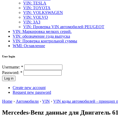
VIN: TESLA
VIN: TOYOTA
VIN: VOLKSWAGEN
VIN: VOLVO
VIN: ЗАЗ
VIN: Проверка VIN автомобилей PEUGEOT
VIN: Маркировка мелких серий.
VIN: обозначение года выпуска
VIN: Проверка контрольной суммы
WMI: Оглавление
User login
Username:
*
Password:
*
Create new account
Request new password
Home
›
Автомобили
›
VIN
›
VIN коды автомобилей - принцип 
Mercedes-Benz данные для Двигатель 6