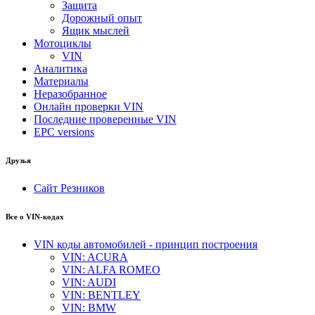
Защита
Дорожный опыт
Ящик мыслей
Мотоциклы
VIN
Аналитика
Материалы
Неразобранное
Онлайн проверки VIN
Последние проверенные VIN
EPC versions
Друзья
Сайт Резников
Все о VIN-кодах
VIN коды автомобилей - принцип построения
VIN: ACURA
VIN: ALFA ROMEO
VIN: AUDI
VIN: BENTLEY
VIN: BMW