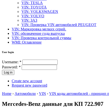
VIN: TESLA
VIN: TOYOTA
VIN: VOLKSWAGEN
VIN: VOLVO
VIN: ЗАЗ
VIN: Проверка VIN автомобилей PEUGEOT
VIN: Маркировка мелких серий.
VIN: обозначение года выпуска
VIN: Проверка контрольной суммы
WMI: Оглавление
User login
Username:
*
Password:
*
Create new account
Request new password
Home
›
Автомобили
›
VIN
›
VIN коды автомобилей - принцип 
Mercedes-Benz данные для КП 722.907