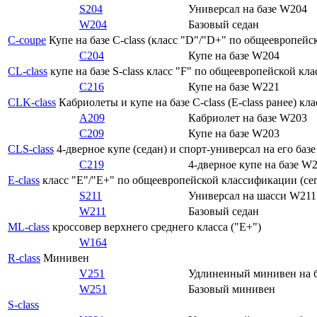
S204
Универсал на базе W204
W204
Базовый седан
C-coupe
Купе на базе C-class (класс "D"/"D+" по общеевропейс
C204
Купе на базе W204
CL-class
купе на базе S-class класс "F" по общеевропейской кл
C216
Купе на базе W221
CLK-class
Кабриолеты и купе на базе C-class (E-class ранее) к
A209
Кабриолет на базе W203
C209
Купе на базе W203
CLS-class
4-дверное купе (седан) и спорт-универсал на его баз
C219
4-дверное купе на базе W
E-class
класс "E"/"E+" по общеевропейской классификации (сег
S211
Универсал на шасси W211
W211
Базовый седан
ML-class
кроссовер верхнего среднего класса ("E+")
W164
R-class
Минивен
V251
Удлиненный минивен на 
W251
Базовый минивен
S-class