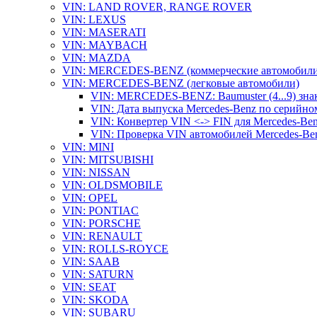
VIN: LAND ROVER, RANGE ROVER
VIN: LEXUS
VIN: MASERATI
VIN: MAYBACH
VIN: MAZDA
VIN: MERCEDES-BENZ (коммерческие автомобили
VIN: MERCEDES-BENZ (легковые автомобили)
VIN: MERCEDES-BENZ: Baumuster (4...9) зна
VIN: Дата выпуска Mercedes-Benz по серийно
VIN: Конвертер VIN <-> FIN для Mercedes-Be
VIN: Проверка VIN автомобилей Mercedes-Be
VIN: MINI
VIN: MITSUBISHI
VIN: NISSAN
VIN: OLDSMOBILE
VIN: OPEL
VIN: PONTIAC
VIN: PORSCHE
VIN: RENAULT
VIN: ROLLS-ROYCE
VIN: SAAB
VIN: SATURN
VIN: SEAT
VIN: SKODA
VIN: SUBARU