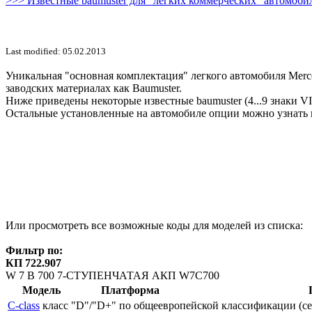
>>> Известные baumuster для "легких коммерческих" автомобил
Last modified: 05.02.2013
Уникальная "основная комплектация" легкого автомобиля Merce
заводских материалах как Baumuster.
Ниже приведены некоторые известные baumuster (4...9 знаки V
Остальные установленные на автомобиле опции можно узнать 
Или просмотреть все возможные коды для моделей из списка:
Фильтр по:
КП 722.907
W 7 B 700 7-СТУПЕНЧАТАЯ АКП W7C700
Модель
Платформа
C-class
класс "D"/"D+" по общеевропейской классификации (сег