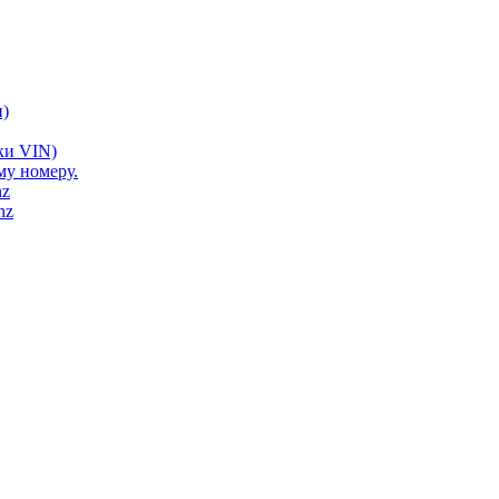
)
ки VIN)
му номеру.
nz
nz