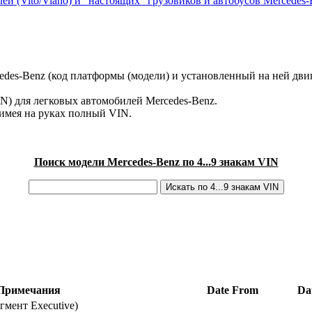
ей (Vito/Viano) и "настоящих" грузовиков и автобусов Mercedes-
des-Benz (код платформы (модели) и установленный на ней двиг
IN) для легковых автомобилей Mercedes-Benz.
имея на руках полный VIN.
Поиск модели Mercedes-Benz по 4...9 знакам VIN
Примечания
Date From
Da
мент Executive)