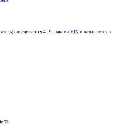
Benz
атель) определяются 4...9 знаками
VIN
и называются в
te To