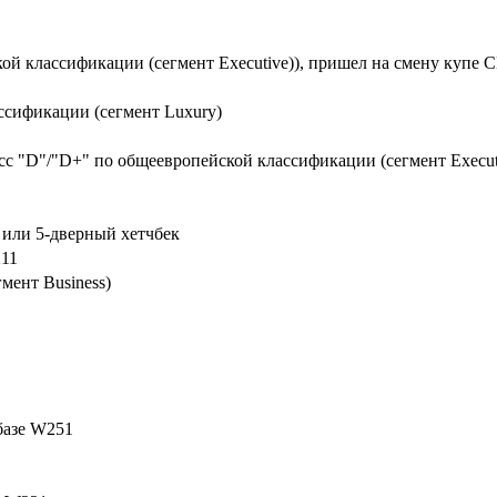
кой классификации (сегмент Executive)), пришел на смену купе C
ассификации (сегмент Luxury)
ласс "D"/"D+" по общеевропейской классификации (сегмент Execut
е или 5-дверный хетчбек
211
мент Business)
базе W251