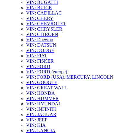
VIN: BUGATTI
VIN: BUICK
VIN: CADILLAC
VIN: CHERY
VIN: CHEVROLET
VIN: CHRYSLER
VIN: CITROEN
VIN: Daewoo
VIN: DATSUN
VIN: DODGE
VIN: FIAT
VIN: FISKER
VIN: FORD
VIN: FORD (europe)
VIN: FORD (USA), MERCURY, LINCOLN
VIN: GOOGLE
VIN: GREAT WALL
VIN: HONDA
VIN: HUMMER
VIN: HYUNDAI
VIN: INFINITI
VIN: JAGUAR
VIN: JEEP
VIN: KIA
VIN: LANCIA