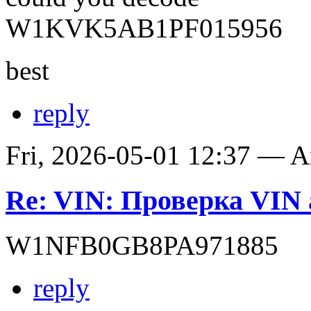
W1KVK5AB1PF015956
best
reply
Fri, 2026-05-01 12:37 — 
Re: VIN: Проверка VIN 
W1NFB0GB8PA971885
reply