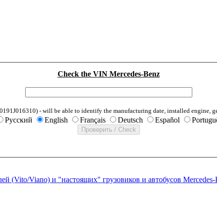
Check the VIN Mercedes-Benz
1J016310) - will be able to identify the manufacturing date, installed engine, g
Русский
English
Français
Deutsch
Español
Portugu
ей (Vito/Viano) и "настоящих" грузовиков и автобусов Mercedes-