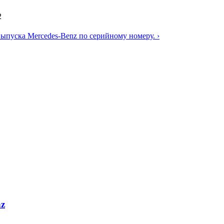
2
выпуска Mercedes-Benz по серийному номеру. ›
nz