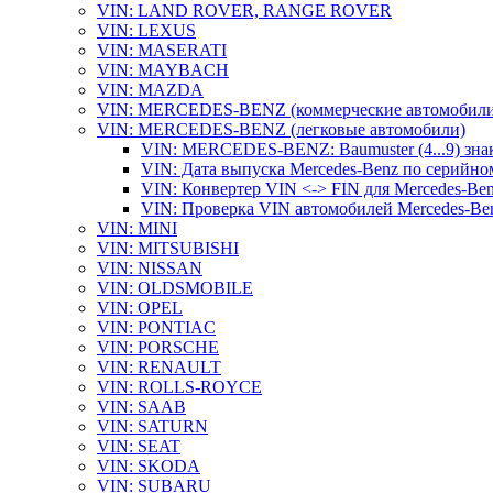
VIN: LAND ROVER, RANGE ROVER
VIN: LEXUS
VIN: MASERATI
VIN: MAYBACH
VIN: MAZDA
VIN: MERCEDES-BENZ (коммерческие автомобили
VIN: MERCEDES-BENZ (легковые автомобили)
VIN: MERCEDES-BENZ: Baumuster (4...9) зна
VIN: Дата выпуска Mercedes-Benz по серийно
VIN: Конвертер VIN <-> FIN для Mercedes-Be
VIN: Проверка VIN автомобилей Mercedes-Be
VIN: MINI
VIN: MITSUBISHI
VIN: NISSAN
VIN: OLDSMOBILE
VIN: OPEL
VIN: PONTIAC
VIN: PORSCHE
VIN: RENAULT
VIN: ROLLS-ROYCE
VIN: SAAB
VIN: SATURN
VIN: SEAT
VIN: SKODA
VIN: SUBARU