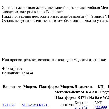
Уникальная "основная комплектация" легкого автомобиля Merce
заводских материалах как Baumuster.
Ниже приведены некоторые известные baumuster (4...9 знаки V
Остальные установленные на автомобиле опции можно узнать 
Или просмотреть все возможные коды для моделей из списка:
Фильтр по:
Baumuster 171454
Baumuster
Модель
Платформа
Модель
Двигатель
КП
Mercedes-Benz SLK-class / Родс
Платформа R171 / На базе W2
Бензин
АКП
171454
SLK-class
R171
SLK280
272
.
942
722.999