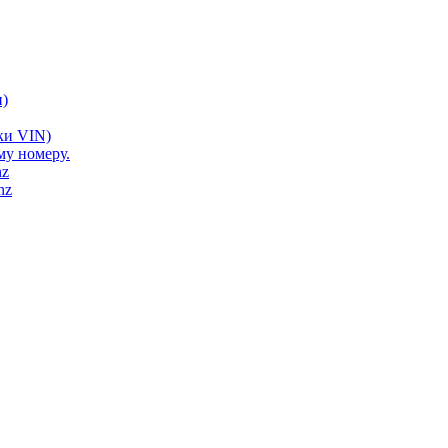
)
ки VIN)
му номеру.
nz
nz