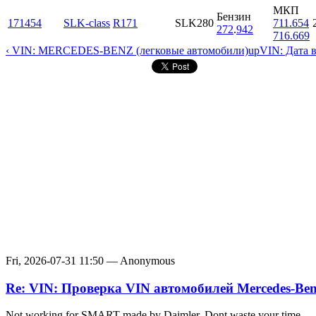
МКП
Бензин
171454
SLK-class
R171
SLK280
711.654
272
.
942
716.669
‹ VIN: MERCEDES-BENZ (легковые автомобили)
up
VIN: Дата 
Fri, 2026-07-31 11:50 — Anonymous
Re: VIN: Проверка VIN автомобилей Mercedes-Be
Not working for SMART made by Daimler. Dont waste your time.