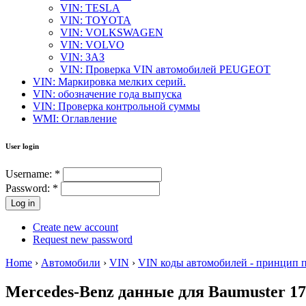
VIN: TESLA
VIN: TOYOTA
VIN: VOLKSWAGEN
VIN: VOLVO
VIN: ЗАЗ
VIN: Проверка VIN автомобилей PEUGEOT
VIN: Маркировка мелких серий.
VIN: обозначение года выпуска
VIN: Проверка контрольной суммы
WMI: Оглавление
User login
Username:
*
Password:
*
Create new account
Request new password
Home
›
Автомобили
›
VIN
›
VIN коды автомобилей - принцип 
Mercedes-Benz данные для Baumuster 1