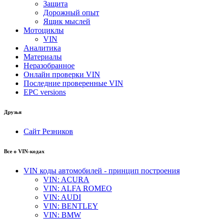
Защита
Дорожный опыт
Ящик мыслей
Мотоциклы
VIN
Аналитика
Материалы
Неразобранное
Онлайн проверки VIN
Последние проверенные VIN
EPC versions
Друзья
Сайт Резников
Все о VIN-кодах
VIN коды автомобилей - принцип построения
VIN: ACURA
VIN: ALFA ROMEO
VIN: AUDI
VIN: BENTLEY
VIN: BMW