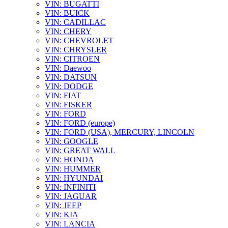
VIN: BUGATTI
VIN: BUICK
VIN: CADILLAC
VIN: CHERY
VIN: CHEVROLET
VIN: CHRYSLER
VIN: CITROEN
VIN: Daewoo
VIN: DATSUN
VIN: DODGE
VIN: FIAT
VIN: FISKER
VIN: FORD
VIN: FORD (europe)
VIN: FORD (USA), MERCURY, LINCOLN
VIN: GOOGLE
VIN: GREAT WALL
VIN: HONDA
VIN: HUMMER
VIN: HYUNDAI
VIN: INFINITI
VIN: JAGUAR
VIN: JEEP
VIN: KIA
VIN: LANCIA