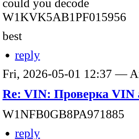
could you decode
W1KVK5AB1PF015956
best
reply
Fri, 2026-05-01 12:37 — 
Re: VIN: Проверка VIN 
W1NFB0GB8PA971885
reply