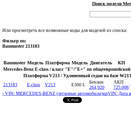
Поиск модели Merc
Или просмотреть все возможные коды для моделей из списка:
Фильтр по:
Baumuster 213183
Baumuster
Модель
Платформа
Модель
Двигатель
КП
Mercedes-Benz E-class / класс "E"/"E+" по общеевропейской
Платформа V213 / Удлиненный седан на базе W213
Бензин
АКП
213183
E-class
V213
E300 L
264
.
920
725.008
‹ VIN: MERCEDES-BENZ (легковые автомобили)
up
VIN: Дата 