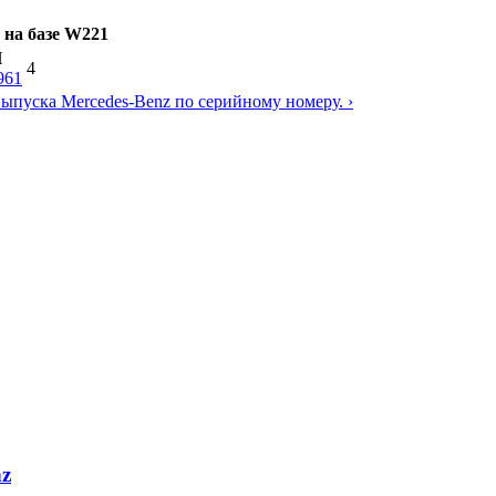
 на базе W221
П
4
961
выпуска Mercedes-Benz по серийному номеру. ›
nz