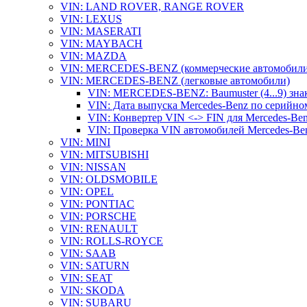
VIN: LAND ROVER, RANGE ROVER
VIN: LEXUS
VIN: MASERATI
VIN: MAYBACH
VIN: MAZDA
VIN: MERCEDES-BENZ (коммерческие автомобили
VIN: MERCEDES-BENZ (легковые автомобили)
VIN: MERCEDES-BENZ: Baumuster (4...9) зна
VIN: Дата выпуска Mercedes-Benz по серийно
VIN: Конвертер VIN <-> FIN для Mercedes-Be
VIN: Проверка VIN автомобилей Mercedes-Be
VIN: MINI
VIN: MITSUBISHI
VIN: NISSAN
VIN: OLDSMOBILE
VIN: OPEL
VIN: PONTIAC
VIN: PORSCHE
VIN: RENAULT
VIN: ROLLS-ROYCE
VIN: SAAB
VIN: SATURN
VIN: SEAT
VIN: SKODA
VIN: SUBARU