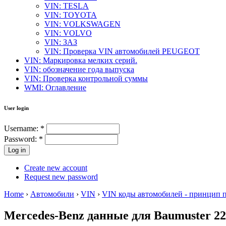
VIN: TESLA
VIN: TOYOTA
VIN: VOLKSWAGEN
VIN: VOLVO
VIN: ЗАЗ
VIN: Проверка VIN автомобилей PEUGEOT
VIN: Маркировка мелких серий.
VIN: обозначение года выпуска
VIN: Проверка контрольной суммы
WMI: Оглавление
User login
Username:
*
Password:
*
Create new account
Request new password
Home
›
Автомобили
›
VIN
›
VIN коды автомобилей - принцип 
Mercedes-Benz данные для Baumuster 22