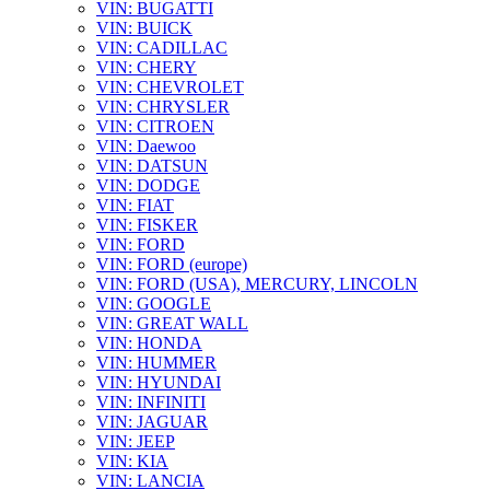
VIN: BUGATTI
VIN: BUICK
VIN: CADILLAC
VIN: CHERY
VIN: CHEVROLET
VIN: CHRYSLER
VIN: CITROEN
VIN: Daewoo
VIN: DATSUN
VIN: DODGE
VIN: FIAT
VIN: FISKER
VIN: FORD
VIN: FORD (europe)
VIN: FORD (USA), MERCURY, LINCOLN
VIN: GOOGLE
VIN: GREAT WALL
VIN: HONDA
VIN: HUMMER
VIN: HYUNDAI
VIN: INFINITI
VIN: JAGUAR
VIN: JEEP
VIN: KIA
VIN: LANCIA