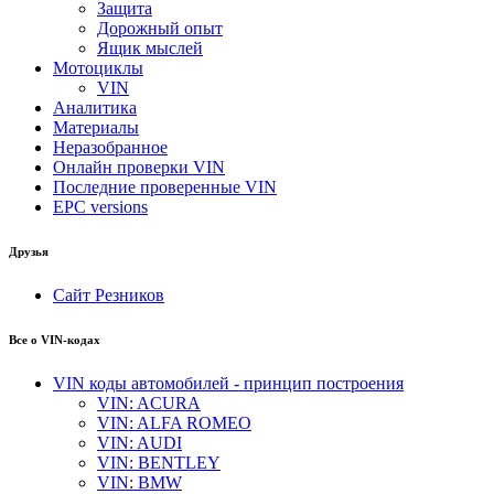
Защита
Дорожный опыт
Ящик мыслей
Мотоциклы
VIN
Аналитика
Материалы
Неразобранное
Онлайн проверки VIN
Последние проверенные VIN
EPC versions
Друзья
Сайт Резников
Все о VIN-кодах
VIN коды автомобилей - принцип построения
VIN: ACURA
VIN: ALFA ROMEO
VIN: AUDI
VIN: BENTLEY
VIN: BMW