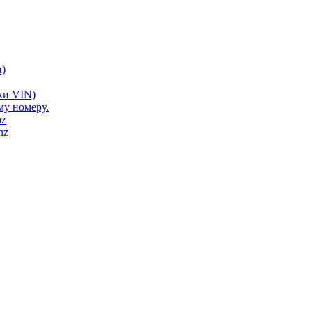
)
ки VIN)
му номеру.
nz
nz