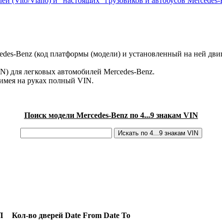
ей (Vito/Viano) и "настоящих" грузовиков и автобусов Mercedes-
des-Benz (код платформы (модели) и установленный на ней двиг
IN) для легковых автомобилей Mercedes-Benz.
имея на руках полный VIN.
Поиск модели Mercedes-Benz по 4...9 знакам VIN
П
Кол-во дверей
Date From
Date To