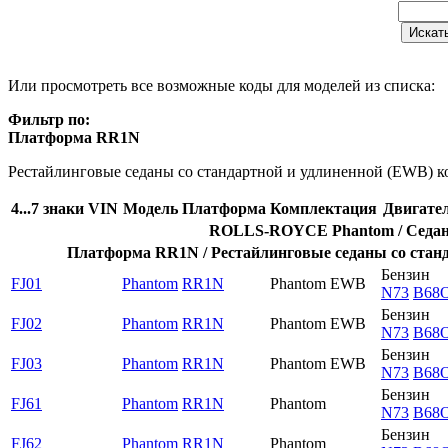
Или просмотреть все возможные коды для моделей из списка:
Фильтр по:
Платформа RR1N
Рестайлинговые седаны со стандартной и удлиненной (EWB) к
4...7 знаки VIN
Модель
Платформа
Комплектация
Двигате
ROLLS-ROYCE Phantom / Седаны 
Платформа RR1N / Рестайлинговые седаны со станд
Бензин
FJ01
Phantom
RR1N
Phantom EWB
N73
B68
Бензин
FJ02
Phantom
RR1N
Phantom EWB
N73
B68
Бензин
FJ03
Phantom
RR1N
Phantom EWB
N73
B68
Бензин
FJ61
Phantom
RR1N
Phantom
N73
B68
Бензин
FJ62
Phantom
RR1N
Phantom