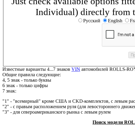
Just check available options fi
Individual) directly from 
Русский
English
Fr
Известные варианты 4...7 знаков
VIN
автомобилей ROLLS-ROYC
Общие правила следующие:
4, 5 знак - только буквы
6 знак - только цифры
7 знак:
"1" - "всемирный" кроме США и CKD-комплектов, с левым ра
"2" - с правым расположением руля (для левостороннего движе
"3" - для североамериканского рынка с левым рулем
Поиск модели ROL