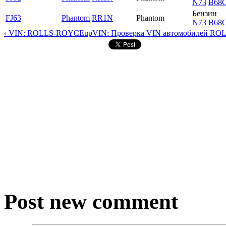
N73
B68
Бензин
FJ63
Phantom
RR1N
Phantom
N73
B68
‹ VIN: ROLLS-ROYCE
up
VIN: Проверка VIN автомобилей RO
Post new comment