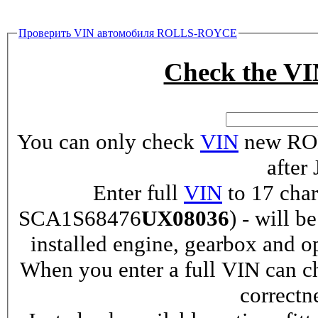
Проверить VIN автомобиля ROLLS-ROYCE
Check the 
You can only check
VIN
new ROL
after
Enter full
VIN
to 17 char
SCA1S68476
UX08036
) - will b
installed engine, gearbox and o
When you enter a full VIN can ch
correctn