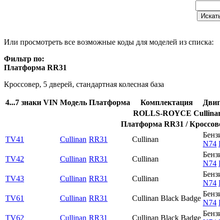
Или просмотреть все возможные коды для моделей из списка:
Фильтр по:
Платформа RR31
Кроссовер, 5 дверей, стандартная колесная база
4...7 знаки VIN
Модель
Платформа
Комплектация
Двиг
ROLLS-ROYCE Cullinan 
Платформа RR31 / Кроссовер
Бенз
TV41
Cullinan
RR31
Cullinan
N74
Бенз
TV42
Cullinan
RR31
Cullinan
N74
Бенз
TV43
Cullinan
RR31
Cullinan
N74
Бенз
TV61
Cullinan
RR31
Cullinan Black Badge
N74
Бенз
TV62
Cullinan
RR31
Cullinan Black Badge