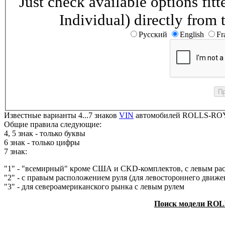
Just check available options fi
Individual) directly from 
Русский
English
Fr
Известные варианты 4...7 знаков
VIN
автомобилей ROLLS-ROYC
Общие правила следующие:
4, 5 знак - только буквы
6 знак - только цифры
7 знак:
"1" - "всемирный" кроме США и CKD-комплектов, с левым ра
"2" - с правым расположением руля (для левостороннего движе
"3" - для североамериканского рынка с левым рулем
Поиск модели ROL