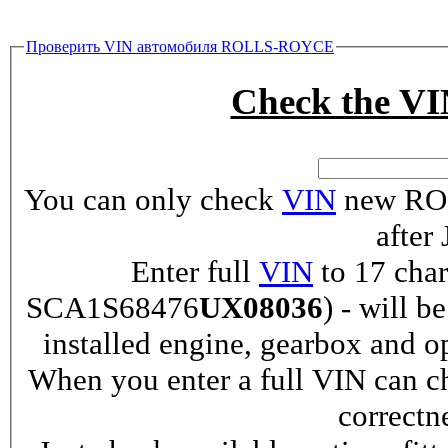
Проверить VIN автомобиля ROLLS-ROYCE
Check the 
You can only check
VIN
new ROL
after
Enter full
VIN
to 17 char
SCA1S68476
UX08036
) - will b
installed engine, gearbox and o
When you enter a full VIN can ch
correctn