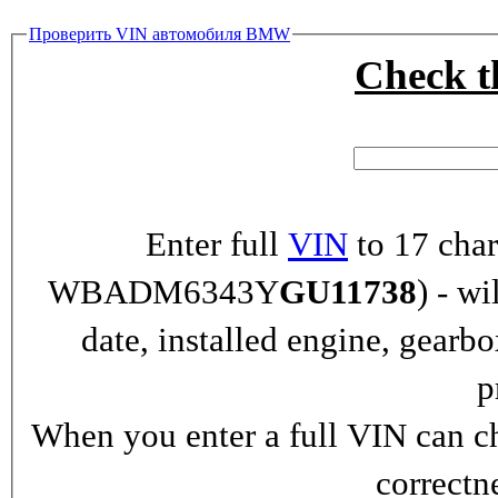
Проверить VIN автомобиля BMW
Check 
Enter full
VIN
to 17 char
WBADM6343Y
GU11738
) - wi
date, installed engine, gearb
p
When you enter a full VIN can ch
correctn