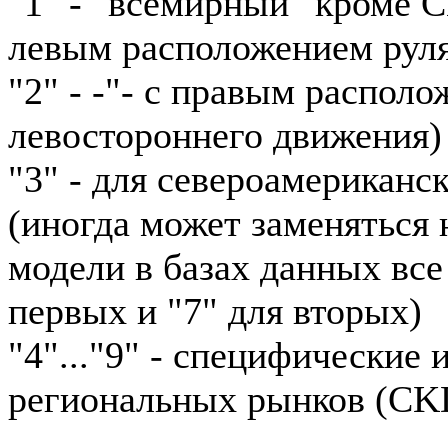
"1" - "всемирный" кроме 
левым расположением рул
"2" - -"- с правым располо
левостороннего движения)
"3" - для североамериканс
(иногда может заменяться н
модели в базах данных все
первых и "7" для вторых)
"4"..."9" - специфические
региональных рынков (CKD