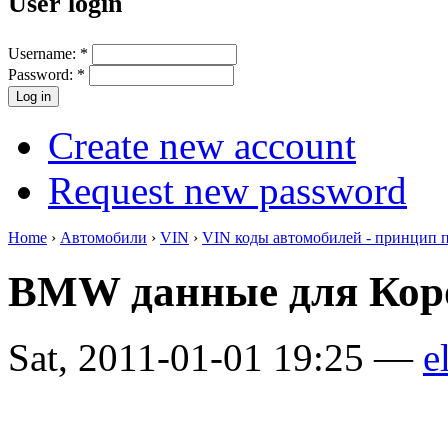
User login
Username:
*
Password:
*
Create new account
Request new password
Home
›
Автомобили
›
VIN
›
VIN коды автомобилей - принцип 
BMW данные для Коро
Sat, 2011-01-01 19:25 —
e