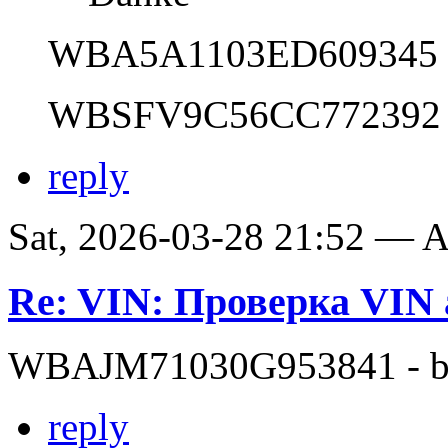
WBA5A1103ED609345
WBSFV9C56CC772392
reply
Sat, 2026-03-28 21:52 —
Re: VIN: Проверка VI
WBAJM71030G953841 - bit
reply