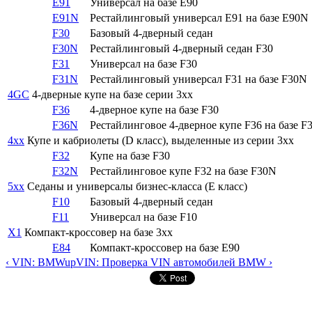
E91
Универсал на базе E90
E91N
Рестайлинговый универсал E91 на базе E90N
F30
Базовый 4-дверный седан
F30N
Рестайлинговый 4-дверный седан F30
F31
Универсал на базе F30
F31N
Рестайлинговый универсал F31 на базе F30N
4GC
4-дверные купе на базе серии 3xx
F36
4-дверное купе на базе F30
F36N
Рестайлинговое 4-дверное купе F36 на базе F
4xx
Купе и кабриолеты (D класс), выделенные из серии 3xx
F32
Купе на базе F30
F32N
Рестайлинговое купе F32 на базе F30N
5xx
Седаны и универсалы бизнес-класса (E класс)
F10
Базовый 4-дверный седан
F11
Универсал на базе F10
X1
Компакт-кроссовер на базе 3xx
E84
Компакт-кроссовер на базе E90
‹ VIN: BMW
up
VIN: Проверка VIN автомобилей BMW ›