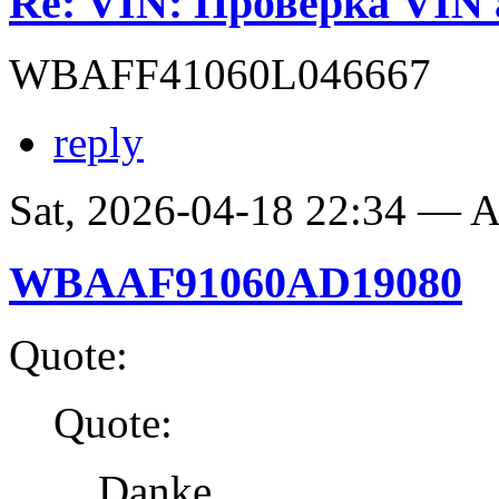
Re: VIN: Проверка VI
WBAFF41060L046667
reply
Sat, 2026-04-18 22:34 —
WBAAF91060AD19080
Quote:
Quote:
Danke