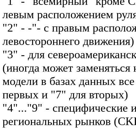
"1" - "всемирный" кроме 
левым расположением рул
"2" - -"- с правым располо
левостороннего движения)
"3" - для североамериканс
(иногда может заменяться н
модели в базах данных все
первых и "7" для вторых)
"4"..."9" - специфические
региональных рынков (CKD