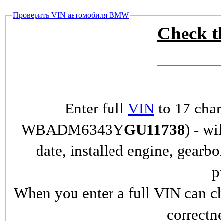
Проверить VIN автомобиля BMW
Check 
Enter full
VIN
to 17 char
WBADM6343Y
GU11738
) - wi
date, installed engine, gearb
p
When you enter a full VIN can ch
correctn