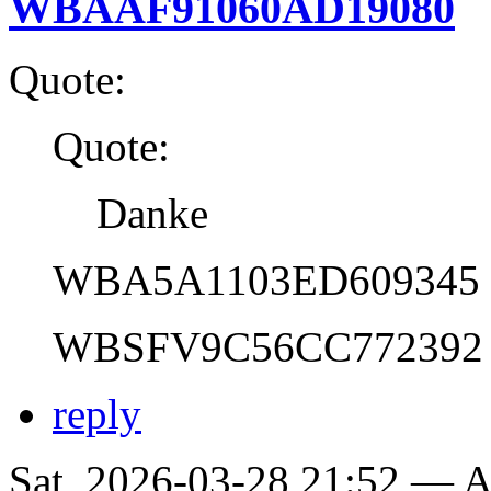
WBAAF91060AD19080
Quote:
Quote:
Danke
WBA5A1103ED609345
WBSFV9C56CC772392
reply
Sat, 2026-03-28 21:52 —