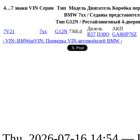
4…7 знаки VIN
Серия
Тип
Модель
Двигатель
Коробка пер
BMW 7xx / Седаны представительс
Тип G12N / Рестайлинговый 4-дверны
Дизель
АКП
7V21
7xx
G12N
730Ld
B57
D30O
GA8HP76Z
‹ VIN: BMW
up
VIN: Проверка VIN автомобилей BMW ›
Thu, 2026-07-16 14:54 — D