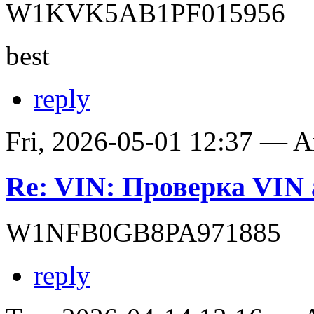
W1KVK5AB1PF015956
best
reply
Fri, 2026-05-01 12:37 — 
Re: VIN: Проверка VIN 
W1NFB0GB8PA971885
reply