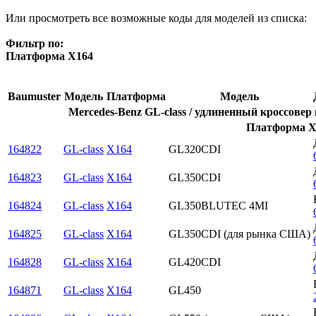
Или просмотреть все возможные коды для моделей из списка:
Фильтр по:
Платформа X164
Baumuster
Модель
Платформа
Модель
Mercedes-Benz GL-class / удлиненный кроссовер 
Платформа X1
164822
GL-class
X164
GL320CDI
164823
GL-class
X164
GL350CDI
164824
GL-class
X164
GL350BLUTEC 4MI
164825
GL-class
X164
GL350CDI (для рынка США)
164828
GL-class
X164
GL420CDI
164871
GL-class
X164
GL450