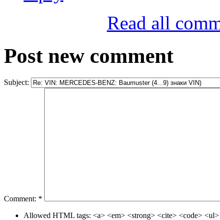
Read all comm
Post new comment
Subject:
Comment:
*
Allowed HTML tags: <a> <em> <strong> <cite> <code> <ul> 