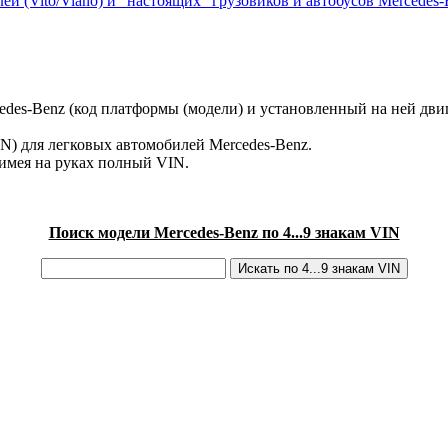
ей (Vito/Viano) и "настоящих" грузовиков и автобусов Mercedes-
des-Benz (код платформы (модели) и установленный на ней двиг
IN) для легковых автомобилей Mercedes-Benz.
имея на руках полный VIN.
Поиск модели Mercedes-Benz по 4...9 знакам VIN