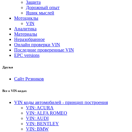
Защита
Дорожный опыт
Ящик мыслей
Мотоциклы
VIN
Аналитика
Материалы
Неразобранное
Онлайн проверки VIN
Последние проверенные VIN
EPC versions
Друзья
Сайт Резников
Все о VIN-кодах
VIN коды автомобилей - принцип построения
VIN: ACURA
VIN: ALFA ROMEO
VIN: AUDI
VIN: BENTLEY
VIN: BMW