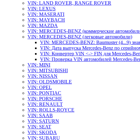
VIN: LAND ROVER, RANGE ROVER
VIN: LEXUS
VIN: MASERATI
VIN: MAYBACH
VIN: MAZDA
VIN: MERCEDES-BENZ (коммерческие автомобили
VIN: MERCEDES-BENZ (легковые автомобили)
VIN: MERCEDES-BENZ: Baumuster (4...9) зна
VIN: Дата выпуска Mercedes-Benz по серийно
VIN: Конвертер VIN <-> FIN для Mercedes-Be
VIN: Проверка VIN автомобилей Mercedes-Be
VIN: MINI
VIN: MITSUBISHI
VIN: NISSAN
VIN: OLDSMOBILE
VIN: OPEL
VIN: PONTIAC
VIN: PORSCHE
VIN: RENAULT
VIN: ROLLS-ROYCE
VIN: SAAB
VIN: SATURN
VIN: SEAT
VIN: SKODA
VIN: SUBARU