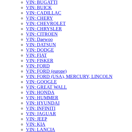
VIN: BUGATTI
VIN: BUICK
VIN: CADILLAC
VIN: CHERY
VIN: CHEVROLET
VIN: CHRYSLER
VIN: CITROEN
VIN: Daewoo
VIN: DATSUN
VIN: DODGE
VIN: FIAT
VIN: FISKER
VIN: FORD
VIN: FORD (europe)
VIN: FORD (USA), MERCURY, LINCOLN
VIN: GOOGLE
VIN: GREAT WALL
VIN: HONDA
VIN: HUMMER
VIN: HYUNDAI
VIN: INFINITI
VIN: JAGUAR
VIN: JEEP
VIN: KIA
VIN: LANCIA