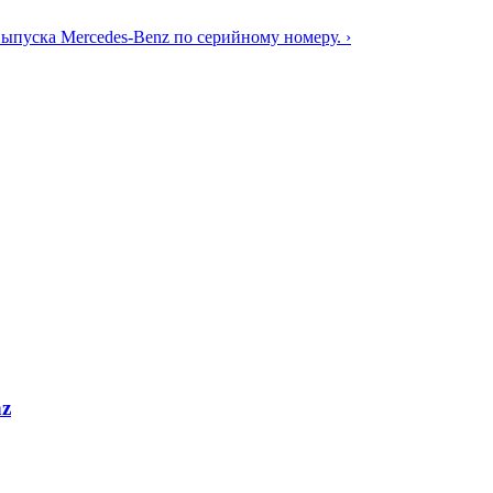
выпуска Mercedes-Benz по серийному номеру. ›
nz