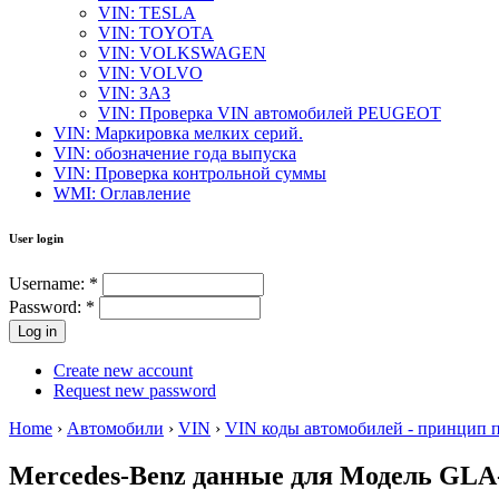
VIN: TESLA
VIN: TOYOTA
VIN: VOLKSWAGEN
VIN: VOLVO
VIN: ЗАЗ
VIN: Проверка VIN автомобилей PEUGEOT
VIN: Маркировка мелких серий.
VIN: обозначение года выпуска
VIN: Проверка контрольной суммы
WMI: Оглавление
User login
Username:
*
Password:
*
Create new account
Request new password
Home
›
Автомобили
›
VIN
›
VIN коды автомобилей - принцип 
Mercedes-Benz данные для Модель GLA-