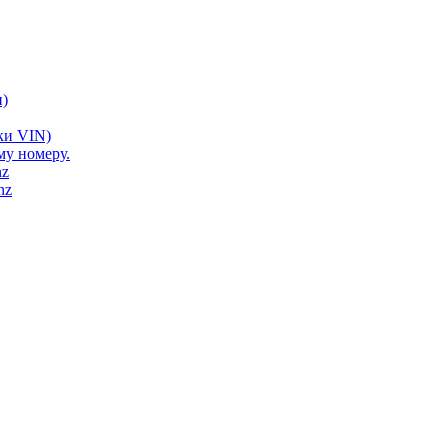
)
ки VIN)
му номеру.
nz
nz