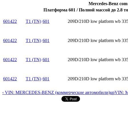
Mercedes-Benz com 
Платформа 601 / Полной массой до 2.8 т
601422
T1 (TN)
601
209D/210D low platform wb 335
601422
T1 (TN)
601
209D/210D low platform wb 335
601422
T1 (TN)
601
209D/210D low platform wb 33
601422
T1 (TN)
601
209D/210D low platform wb 33
‹ VIN: MERCEDES-BENZ (коммерческие автомобили)
up
VIN: 