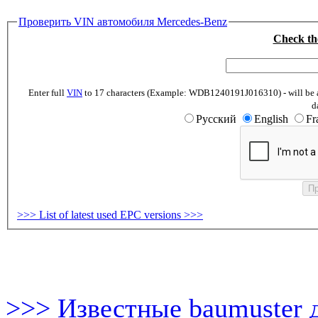
Проверить VIN автомобиля Mercedes-Benz
Check th
Enter full
VIN
to 17 characters (Example: WDB1240191J016310) - will be abl
d
Русский
English
Fr
>>> List of latest used EPC versions >>>
>>> Известные baumuster 