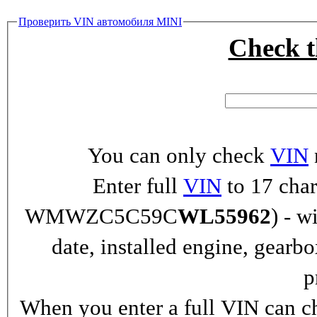
Проверить VIN автомобиля MINI
Check 
You can only check
VIN
Enter full
VIN
to 17 char
WMWZC5C59C
WL55962
) - w
date, installed engine, gearb
p
When you enter a full VIN can ch