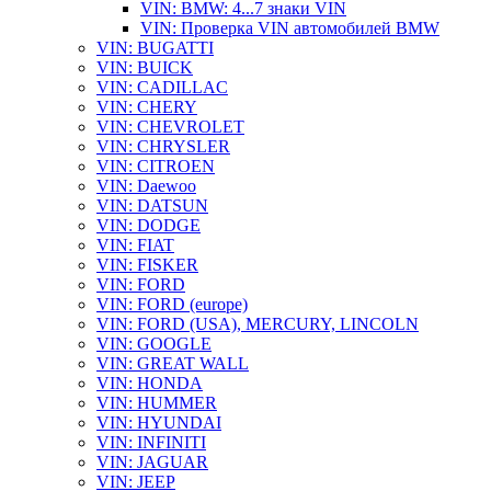
VIN: BMW: 4...7 знаки VIN
VIN: Проверка VIN автомобилей BMW
VIN: BUGATTI
VIN: BUICK
VIN: CADILLAC
VIN: CHERY
VIN: CHEVROLET
VIN: CHRYSLER
VIN: CITROEN
VIN: Daewoo
VIN: DATSUN
VIN: DODGE
VIN: FIAT
VIN: FISKER
VIN: FORD
VIN: FORD (europe)
VIN: FORD (USA), MERCURY, LINCOLN
VIN: GOOGLE
VIN: GREAT WALL
VIN: HONDA
VIN: HUMMER
VIN: HYUNDAI
VIN: INFINITI
VIN: JAGUAR
VIN: JEEP