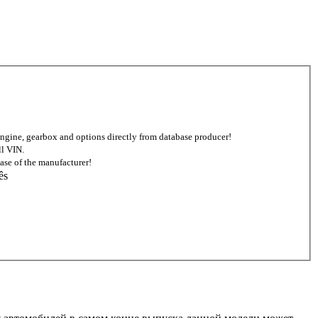
d engine, gearbox and options directly from database producer!
ll VIN.
ase of the manufacturer!
ês