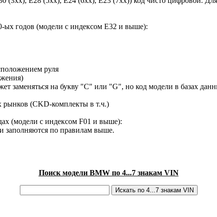
30 (3xx), E28 (5xx), E24 (6xx), E23 (7xx)) код чисто цифровой.
-ых годов (модели с индексом E32 и выше):
сположением руля
ижения)
ет заменяться на букву "C" или "G", но код модели в базах данн
х рынков (CKD-комплекты в т.ч.)
ах (модели с индексом F01 и выше):
ки заполняются по правилам выше.
Поиск модели BMW по 4...7 знакам VIN