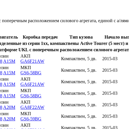
с поперечным расположением силового агрегата, единой с а/лям
вигатель
Коробка передач
Тип кузова
Начало вы
еленные из серии 1xx, компактвены Active Tourer (5 мест) и 
латформе UKL с поперечным расположением силового агрегат
нзин
АКП
Компактвен, 5 дв.
2015-03
8
A15M
GA6F21AW
нзин
МКП
Компактвен, 5 дв.
2015-03
8
A15M
GS6-58BG
нзин
АКП
Компактвен, 5 дв.
2015-03
8
A15M
GA6F21AW
нзин
МКП
Компактвен, 5 дв.
2015-03
8
A15M
GS6-58BG
нзин
АКП
Компактвен, 5 дв.
2015-03
8
A20M
GA8F22AW
нзин
МКП
Компактвен, 5 дв.
2015-03
8
A20M
GS6-59BG
нзин
АКП
Компактвен, 5 дв.
2015-03