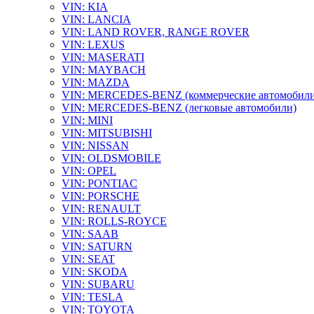
VIN: KIA
VIN: LANCIA
VIN: LAND ROVER, RANGE ROVER
VIN: LEXUS
VIN: MASERATI
VIN: MAYBACH
VIN: MAZDA
VIN: MERCEDES-BENZ (коммерческие автомобили
VIN: MERCEDES-BENZ (легковые автомобили)
VIN: MINI
VIN: MITSUBISHI
VIN: NISSAN
VIN: OLDSMOBILE
VIN: OPEL
VIN: PONTIAC
VIN: PORSCHE
VIN: RENAULT
VIN: ROLLS-ROYCE
VIN: SAAB
VIN: SATURN
VIN: SEAT
VIN: SKODA
VIN: SUBARU
VIN: TESLA
VIN: TOYOTA