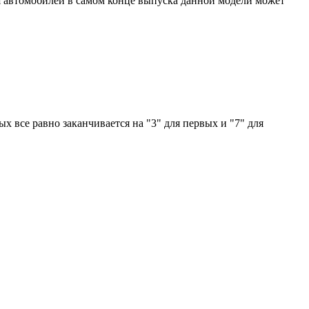
 Для автомобилей в самом конце выпуска данной модели может
ых все равно заканчивается на "3" для первых и "7" для