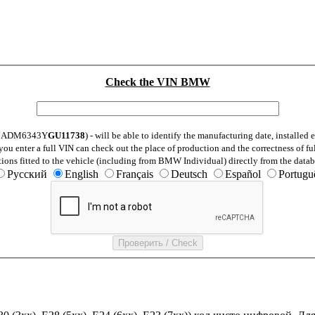
Check the VIN BMW
: WBADM6343Y
GU11738
) - will be able to identify the manufacturing date, installe
ou enter a full VIN can check out the place of production and the correctness of fu
tions fitted to the vehicle (including from BMW Individual) directly from the datab
Русский
English
Français
Deutsch
Español
Portugu