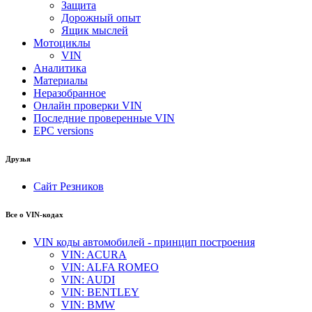
Защита
Дорожный опыт
Ящик мыслей
Мотоциклы
VIN
Аналитика
Материалы
Неразобранное
Онлайн проверки VIN
Последние проверенные VIN
EPC versions
Друзья
Сайт Резников
Все о VIN-кодах
VIN коды автомобилей - принцип построения
VIN: ACURA
VIN: ALFA ROMEO
VIN: AUDI
VIN: BENTLEY
VIN: BMW