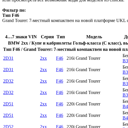
Фильтр по:
Тип F46
Grand Tourer: 7-местный компактвен на новой платформе UKL 
4…7 знаки VIN
Серия
Тип
Модель
Д
BMW 2xx / Купе и кабриолеты Гольф-класса (C класс), выд
Тип F46 / Grand Tourer: 7-местный компактвен на новой п
Бе
2D31
2xx
F46
216i Grand Tourer
B3
Бе
2D31
2xx
F46
216i Grand Tourer
B3
Бе
2D32
2xx
F46
216i Grand Tourer
B3
Бе
2D32
2xx
F46
216i Grand Tourer
B3
Бе
2D51
2xx
F46
220i Grand Tourer
B4
Бе
2D51
2xx
F46
220i Grand Tourer
B4
Бе
2D52
2xx
F46
220i Grand Tourer