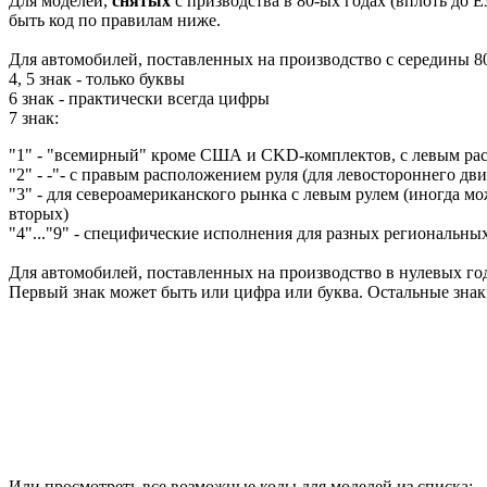
Для моделей,
снятых
с призводства в 80-ых годах (вплоть до E
быть код по правилам ниже.
Для автомобилей, поставленных на производство с середины 80
4, 5 знак - только буквы
6 знак - практически всегда цифры
7 знак:
"1" - "всемирный" кроме США и CKD-комплектов, с левым ра
"2" - -"- с правым расположением руля (для левостороннего дв
"3" - для североамериканского рынка с левым рулем (иногда мож
вторых)
"4"..."9" - специфические исполнения для разных региональны
Для автомобилей, поставленных на производство в нулевых год
Первый знак может быть или цифра или буква. Остальные зна
Или просмотреть все возможные коды для моделей из списка: