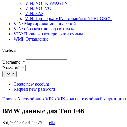
VIN: VOLKSWAGEN
VIN: VOLVO
VIN: ЗАЗ
VIN: Проверка VIN автомобилей PEUGEOT
VIN: Маркировка мелких серий.
VIN: обозначение года выпуска
VIN: Проверка контрольной суммы
WMI: Оглавление
User login
Username:
*
Password:
*
Create new account
Request new password
Home
›
Автомобили
›
VIN
›
VIN коды автомобилей - принцип 
BMW данные для Тип F46
Sat, 2011-01-01 19:25 —
elia