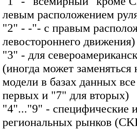
"1" - "всемирный" кроме 
левым расположением рул
"2" - -"- с правым располо
левостороннего движения)
"3" - для североамериканс
(иногда может заменяться н
модели в базах данных все
первых и "7" для вторых)
"4"..."9" - специфические
региональных рынков (CKD