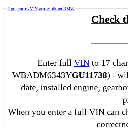
Проверить VIN автомобиля BMW
Check 
Enter full
VIN
to 17 char
WBADM6343Y
GU11738
) - wi
date, installed engine, gearb
p
When you enter a full VIN can ch
correctn