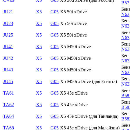
CV69
X5
G05
X5 30d xDrive (для России)
B57
Бен
JU21
X5
G05
X5 50i xDrive
N63
Бен
JU23
X5
G05
X5 50i xDrive
N63
Бен
JU25
X5
G05
X5 50i xDrive
N63
Бен
JU41
X5
G05
X5 M50i xDrive
N63
Бен
JU42
X5
G05
X5 M50i xDrive
N63
Бен
JU43
X5
G05
X5 M50i xDrive
N63
Бен
JU45
X5
G05
X5 M50i xDrive (для Египта)
N63
Бен
TA61
X5
G05
X5 45e xDrive
B58
Бен
TA62
X5
G05
X5 45e xDrive
B58
Бен
TA64
X5
G05
X5 45e xDrive (для Таиланда)
B58
Бен
TA68
X5
G05
X5 45e xDrive (для Малайзии)