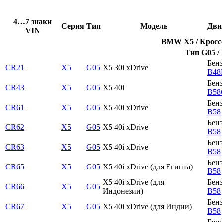
4…7 знаки
Серия
Тип
Модель
Дви
VIN
BMW X5 / Кроссо
Тип G05 /
Бен
CR21
X5
G05
X5 30i xDrive
B48
Бен
CR43
X5
G05
X5 40i
B58
Бен
CR61
X5
G05
X5 40i xDrive
B58
Бен
CR62
X5
G05
X5 40i xDrive
B58
Бен
CR63
X5
G05
X5 40i xDrive
B58
Бен
CR65
X5
G05
X5 40i xDrive (для Египта)
B58
X5 40i xDrive (для
Бен
CR66
X5
G05
Индонезии)
B58
Бен
CR67
X5
G05
X5 40i xDrive (для Индии)
B58
Бен