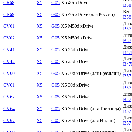
CR68
X5
G05
X5 40i xDrive
B58
Бен
CR69
X5
G05
X5 40i xDrive (для России)
B58
Диз
CV01
X5
G05
X5 M50d xDrive
B57
Диз
CV02
X5
G05
X5 M50d xDrive
B57
Диз
CV41
X5
G05
X5 25d xDrive
B47
Диз
CV42
X5
G05
X5 25d xDrive
B47
Диз
CV60
X5
G05
X5 30d xDrive (для Бразилии)
B57
Диз
CV61
X5
G05
X5 30d xDrive
B57
Диз
CV62
X5
G05
X5 30d xDrive
B57
Диз
CV64
X5
G05
X5 30d xDrive (для Таиланда)
B57
Диз
CV67
X5
G05
X5 30d xDrive (для Индии)
B57
Диз