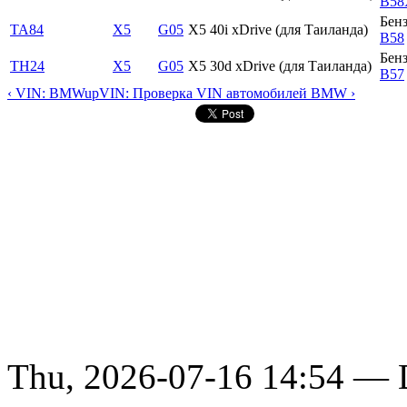
B58
Бен
TA84
X5
G05
X5 40i xDrive (для Таиланда)
B58
Бен
TH24
X5
G05
X5 30d xDrive (для Таиланда)
B57
‹ VIN: BMW
up
VIN: Проверка VIN автомобилей BMW ›
Thu, 2026-07-16 14:54 — D