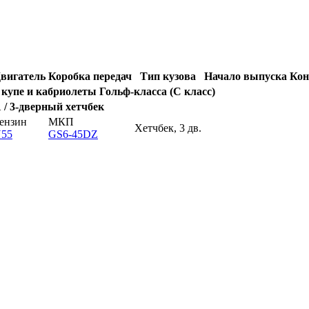
вигатель
Коробка передач
Тип кузова
Начало выпуска
Кон
 купе и кабриолеты Гольф-класса (C класс)
 / 3-дверный хетчбек
ензин
МКП
Хетчбек, 3 дв.
55
GS6-45DZ