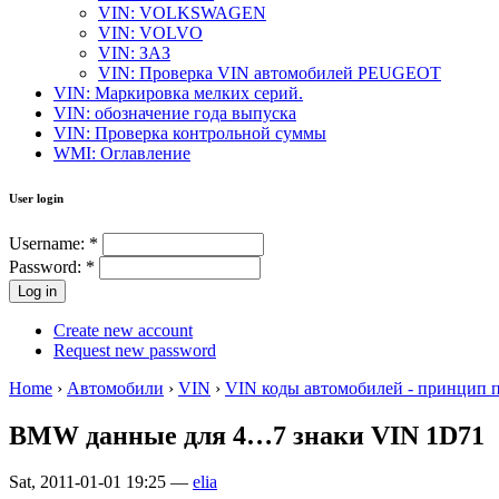
VIN: VOLKSWAGEN
VIN: VOLVO
VIN: ЗАЗ
VIN: Проверка VIN автомобилей PEUGEOT
VIN: Маркировка мелких серий.
VIN: обозначение года выпуска
VIN: Проверка контрольной суммы
WMI: Оглавление
User login
Username:
*
Password:
*
Create new account
Request new password
Home
›
Автомобили
›
VIN
›
VIN коды автомобилей - принцип 
BMW данные для 4…7 знаки VIN 1D71
Sat, 2011-01-01 19:25 —
elia