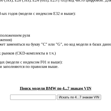
30 (3xx), E28 (5xx), E24 (6xx), E23 (7xx)) код чисто цифровой.
-ых годов (модели с индексом E32 и выше):
сположением руля
ижения)
ет заменяться на букву "C" или "G", но код модели в базах данн
х рынков (CKD-комплекты в т.ч.)
ах (модели с индексом F01 и выше):
ки заполняются по правилам выше.
Поиск модели BMW по 4...7 знакам VIN