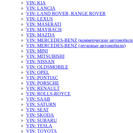
VIN: KIA
VIN: LANCIA
VIN: LAND ROVER, RANGE ROVER
VIN: LEXUS
VIN: MASERATI
VIN: MAYBACH
VIN: MAZDA
VIN: MERCEDES-BENZ (коммерческие автомобили
VIN: MERCEDES-BENZ (легковые автомобили)
VIN: MINI
VIN: MITSUBISHI
VIN: NISSAN
VIN: OLDSMOBILE
VIN: OPEL
VIN: PONTIAC
VIN: PORSCHE
VIN: RENAULT
VIN: ROLLS-ROYCE
VIN: SAAB
VIN: SATURN
VIN: SEAT
VIN: SKODA
VIN: SUBARU
VIN: TESLA
VIN: TOYOTA