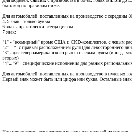
Для моделей,
снятых
с призводства в 80-ых годах (вплоть до E
быть код по правилам ниже.
Для автомобилей, поставленных на производство с середины 80
4, 5 знак - только буквы
6 знак - практически всегда цифры
7 знак:
"1" - "всемирный" кроме США и CKD-комплектов, с левым ра
"2" - -"- с правым расположением руля (для левостороннего дв
"3" - для североамериканского рынка с левым рулем (иногда мож
вторых)
"4"..."9" - специфические исполнения для разных региональны
Для автомобилей, поставленных на производство в нулевых год
Первый знак может быть или цифра или буква. Остальные зна
Или просмотреть все возможные коды для моделей из списка: