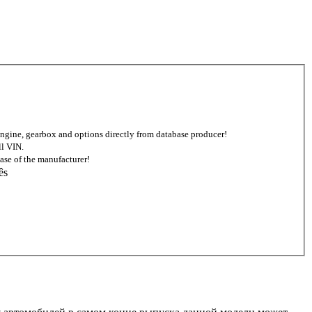
d engine, gearbox and options directly from database producer!
ll VIN.
ase of the manufacturer!
ês