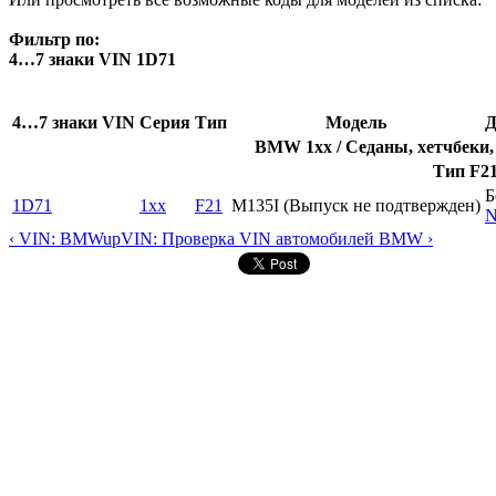
Фильтр по:
4…7 знаки VIN 1D71
4…7 знаки VIN
Серия
Тип
Модель
Д
BMW 1xx / Седаны, хетчбеки,
Тип F21
Б
1D71
1xx
F21
M135I (Выпуск не подтвержден)
N
‹ VIN: BMW
up
VIN: Проверка VIN автомобилей BMW ›