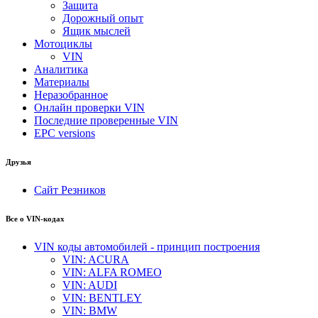
Защита
Дорожный опыт
Ящик мыслей
Мотоциклы
VIN
Аналитика
Материалы
Неразобранное
Онлайн проверки VIN
Последние проверенные VIN
EPC versions
Друзья
Сайт Резников
Все о VIN-кодах
VIN коды автомобилей - принцип построения
VIN: ACURA
VIN: ALFA ROMEO
VIN: AUDI
VIN: BENTLEY
VIN: BMW