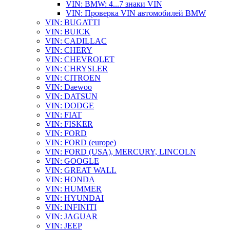
VIN: BMW: 4...7 знаки VIN
VIN: Проверка VIN автомобилей BMW
VIN: BUGATTI
VIN: BUICK
VIN: CADILLAC
VIN: CHERY
VIN: CHEVROLET
VIN: CHRYSLER
VIN: CITROEN
VIN: Daewoo
VIN: DATSUN
VIN: DODGE
VIN: FIAT
VIN: FISKER
VIN: FORD
VIN: FORD (europe)
VIN: FORD (USA), MERCURY, LINCOLN
VIN: GOOGLE
VIN: GREAT WALL
VIN: HONDA
VIN: HUMMER
VIN: HYUNDAI
VIN: INFINITI
VIN: JAGUAR
VIN: JEEP