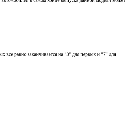
 Для автомобилей в самом конце выпуска данной модели может
ых все равно заканчивается на "3" для первых и "7" для