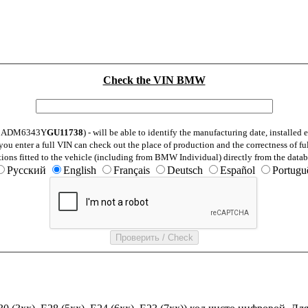
Check the VIN BMW
: WBADM6343Y
GU11738
) - will be able to identify the manufacturing date, installe
ou enter a full VIN can check out the place of production and the correctness of fu
tions fitted to the vehicle (including from BMW Individual) directly from the datab
Русский
English
Français
Deutsch
Español
Portugu