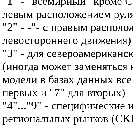
"1" - "всемирный" кроме 
левым расположением рул
"2" - -"- с правым располо
левостороннего движения)
"3" - для североамериканс
(иногда может заменяться н
модели в базах данных все
первых и "7" для вторых)
"4"..."9" - специфические
региональных рынков (CKD