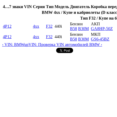
4…7 знаки VIN
Серия
Тип
Модель
Двигатель
Коробка пере
BMW 4xx / Купе и кабриолеты (D класс
Тип F32 / Купе на б
Бензин
АКП
4P12
4xx
F32
440i
B58
B30M
GA8HP-50Z
Бензин
МКП
4P12
4xx
F32
440i
B58
B30M
GS6-45BZ
‹ VIN: BMW
up
VIN: Проверка VIN автомобилей BMW ›