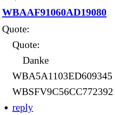
WBAAF91060AD19080
Quote:
Quote:
Danke
WBA5A1103ED609345
WBSFV9C56CC772392
reply