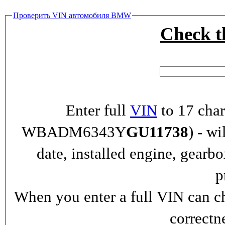
Проверить VIN автомобиля BMW
Check 
Enter full
VIN
to 17 char
WBADM6343Y
GU11738
) - wi
date, installed engine, gearb
p
When you enter a full VIN can ch
correctn