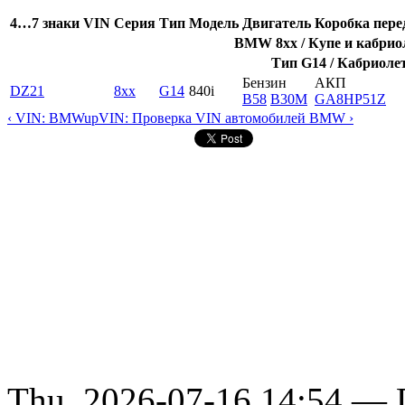
4…7 знаки VIN
Серия
Тип
Модель
Двигатель
Коробка пере
BMW 8xx / Купе и кабрио
Тип G14 / Кабриолет
Бензин
АКП
DZ21
8xx
G14
840i
B58
B30M
GA8HP51Z
‹ VIN: BMW
up
VIN: Проверка VIN автомобилей BMW ›
Thu, 2026-07-16 14:54 — D