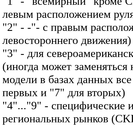
"1" - "всемирный" кроме 
левым расположением рул
"2" - -"- с правым располо
левостороннего движения)
"3" - для североамериканс
(иногда может заменяться н
модели в базах данных все
первых и "7" для вторых)
"4"..."9" - специфические
региональных рынков (CKD