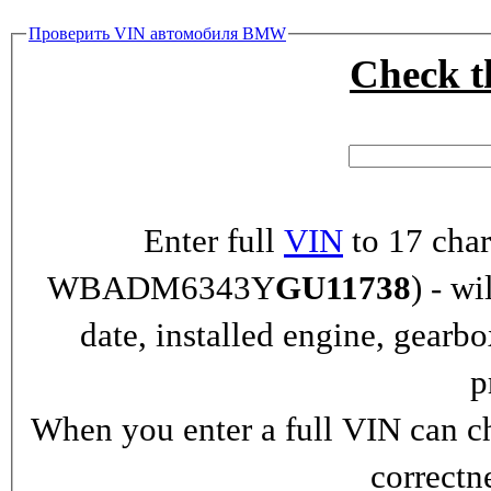
Проверить VIN автомобиля BMW
Check 
Enter full
VIN
to 17 char
WBADM6343Y
GU11738
) - wi
date, installed engine, gearb
p
When you enter a full VIN can ch
correctn