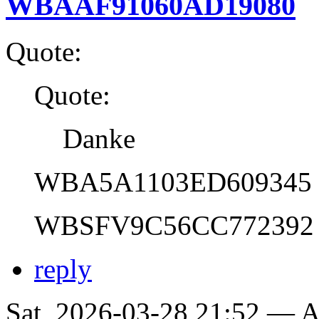
WBAAF91060AD19080
Quote:
Quote:
Danke
WBA5A1103ED609345
WBSFV9C56CC772392
reply
Sat, 2026-03-28 21:52 —