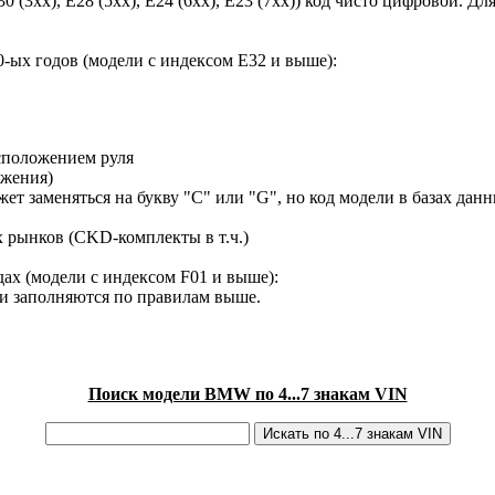
30 (3xx), E28 (5xx), E24 (6xx), E23 (7xx)) код чисто цифровой.
-ых годов (модели с индексом E32 и выше):
сположением руля
ижения)
ет заменяться на букву "C" или "G", но код модели в базах данн
х рынков (CKD-комплекты в т.ч.)
ах (модели с индексом F01 и выше):
ки заполняются по правилам выше.
Поиск модели BMW по 4...7 знакам VIN