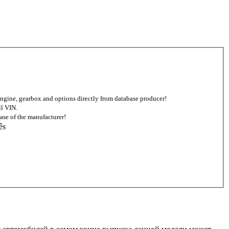
d engine, gearbox and options directly from database producer!
ll VIN.
ase of the manufacturer!
ês