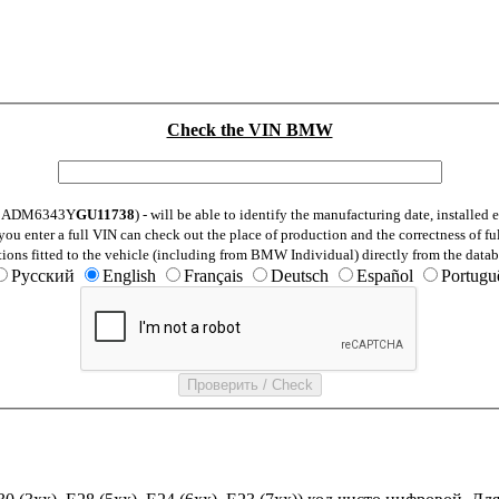
Check the VIN BMW
: WBADM6343Y
GU11738
) - will be able to identify the manufacturing date, installe
ou enter a full VIN can check out the place of production and the correctness of fu
tions fitted to the vehicle (including from BMW Individual) directly from the datab
Русский
English
Français
Deutsch
Español
Portugu