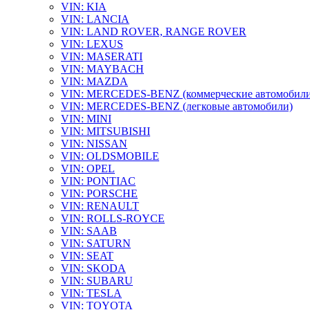
VIN: KIA
VIN: LANCIA
VIN: LAND ROVER, RANGE ROVER
VIN: LEXUS
VIN: MASERATI
VIN: MAYBACH
VIN: MAZDA
VIN: MERCEDES-BENZ (коммерческие автомобили
VIN: MERCEDES-BENZ (легковые автомобили)
VIN: MINI
VIN: MITSUBISHI
VIN: NISSAN
VIN: OLDSMOBILE
VIN: OPEL
VIN: PONTIAC
VIN: PORSCHE
VIN: RENAULT
VIN: ROLLS-ROYCE
VIN: SAAB
VIN: SATURN
VIN: SEAT
VIN: SKODA
VIN: SUBARU
VIN: TESLA
VIN: TOYOTA