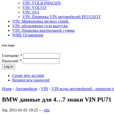
VIN: VOLKSWAGEN
VIN: VOLVO
VIN: ЗАЗ
VIN: Проверка VIN автомобилей PEUGEOT
VIN: Маркировка мелких серий.
VIN: обозначение года выпуска
VIN: Проверка контрольной суммы
WMI: Оглавление
User login
Username:
*
Password:
*
Create new account
Request new password
Home
›
Автомобили
›
VIN
›
VIN коды автомобилей - принцип 
BMW данные для 4…7 знаки VIN PU71
Sat, 2011-01-01 19:25 —
elia