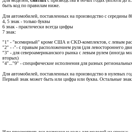
Для моделей,
снятых
с призводства в 80-ых годах (вплоть до E
быть код по правилам ниже.
Для автомобилей, поставленных на производство с середины 80
4, 5 знак - только буквы
6 знак - практически всегда цифры
7 знак:
"1" - "всемирный" кроме США и CKD-комплектов, с левым ра
"2" - -"- с правым расположением руля (для левостороннего дв
"3" - для североамериканского рынка с левым рулем (иногда мож
вторых)
"4"..."9" - специфические исполнения для разных региональны
Для автомобилей, поставленных на производство в нулевых год
Первый знак может быть или цифра или буква. Остальные зна
Или просмотреть все возможные коды для моделей из списка: