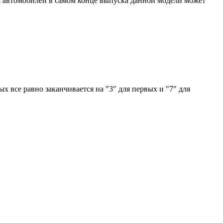
 Для автомобилей в самом конце выпуска данной модели может
ых все равно заканчивается на "3" для первых и "7" для