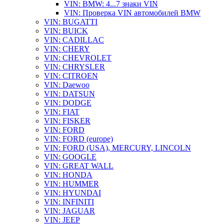
VIN: BMW: 4...7 знаки VIN
VIN: Проверка VIN автомобилей BMW
VIN: BUGATTI
VIN: BUICK
VIN: CADILLAC
VIN: CHERY
VIN: CHEVROLET
VIN: CHRYSLER
VIN: CITROEN
VIN: Daewoo
VIN: DATSUN
VIN: DODGE
VIN: FIAT
VIN: FISKER
VIN: FORD
VIN: FORD (europe)
VIN: FORD (USA), MERCURY, LINCOLN
VIN: GOOGLE
VIN: GREAT WALL
VIN: HONDA
VIN: HUMMER
VIN: HYUNDAI
VIN: INFINITI
VIN: JAGUAR
VIN: JEEP