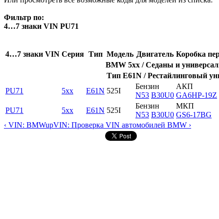
Фильтр по:
4…7 знаки VIN PU71
4…7 знаки VIN
Серия
Тип
Модель
Двигатель
Коробка пе
BMW 5xx / Седаны и универсалы
Тип E61N / Рестайлинговый уни
Бензин
АКП
PU71
5xx
E61N
525I
N53
B30U0
GA6HP-19Z
Бензин
МКП
PU71
5xx
E61N
525I
N53
B30U0
GS6-17BG
‹ VIN: BMW
up
VIN: Проверка VIN автомобилей BMW ›