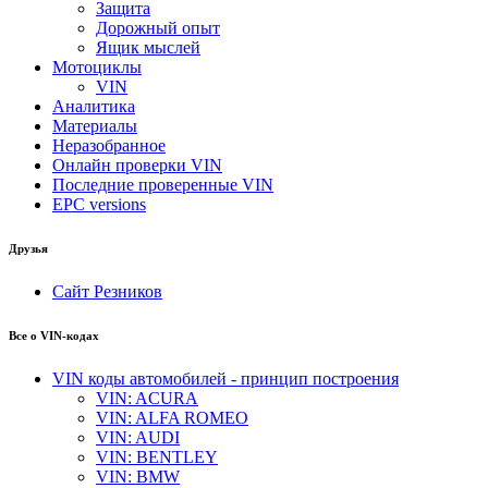
Защита
Дорожный опыт
Ящик мыслей
Мотоциклы
VIN
Аналитика
Материалы
Неразобранное
Онлайн проверки VIN
Последние проверенные VIN
EPC versions
Друзья
Сайт Резников
Все о VIN-кодах
VIN коды автомобилей - принцип построения
VIN: ACURA
VIN: ALFA ROMEO
VIN: AUDI
VIN: BENTLEY
VIN: BMW