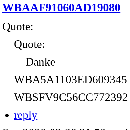
WBAAF91060AD19080
Quote:
Quote:
Danke
WBA5A1103ED609345
WBSFV9C56CC772392
reply