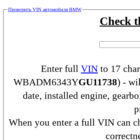
Проверить VIN автомобиля BMW
Check 
Enter full
VIN
to 17 char
WBADM6343Y
GU11738
) - wi
date, installed engine, gearb
p
When you enter a full VIN can ch
correctn