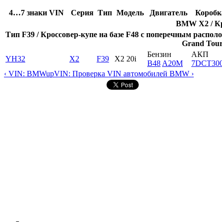
4…7 знаки VIN
Серия
Тип
Модель
Двигатель
Коробк
BMW X2 / Кр
Тип F39 / Кроссовер-купе на базе F48 с поперечным располо
Grand Tour
Бензин
АКП
YH32
X2
F39
X2 20i
B48
A20M
7DCT30
‹ VIN: BMW
up
VIN: Проверка VIN автомобилей BMW ›