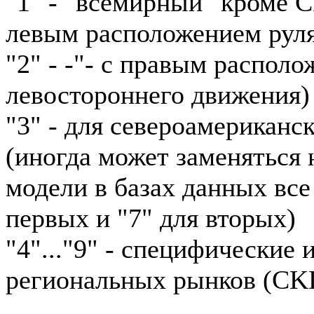
"1" - "всемирный" кроме 
левым расположением рул
"2" - -"- с правым располо
левостороннего движения)
"3" - для североамериканс
(иногда может заменяться н
модели в базах данных все
первых и "7" для вторых)
"4"..."9" - специфические
региональных рынков (CKD