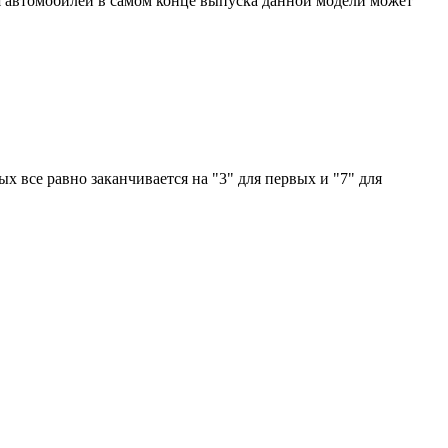
 Для автомобилей в самом конце выпуска данной модели может
ых все равно заканчивается на "3" для первых и "7" для