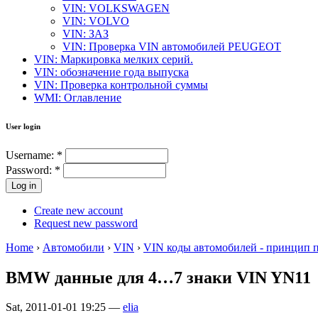
VIN: VOLKSWAGEN
VIN: VOLVO
VIN: ЗАЗ
VIN: Проверка VIN автомобилей PEUGEOT
VIN: Маркировка мелких серий.
VIN: обозначение года выпуска
VIN: Проверка контрольной суммы
WMI: Оглавление
User login
Username:
*
Password:
*
Create new account
Request new password
Home
›
Автомобили
›
VIN
›
VIN коды автомобилей - принцип 
BMW данные для 4…7 знаки VIN YN11
Sat, 2011-01-01 19:25 —
elia