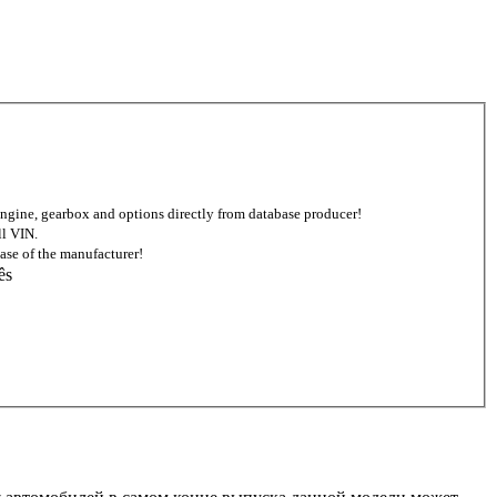
d engine, gearbox and options directly from database producer!
ll VIN.
ase of the manufacturer!
ês