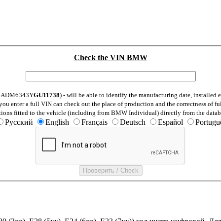
Check the VIN BMW
: WBADM6343Y
GU11738
) - will be able to identify the manufacturing date, installe
ou enter a full VIN can check out the place of production and the correctness of fu
tions fitted to the vehicle (including from BMW Individual) directly from the datab
Русский
English
Français
Deutsch
Español
Portugu