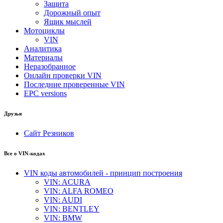
Защита
Дорожный опыт
Ящик мыслей
Мотоциклы
VIN
Аналитика
Материалы
Неразобранное
Онлайн проверки VIN
Последние проверенные VIN
EPC versions
Друзья
Сайт Резников
Все о VIN-кодах
VIN коды автомобилей - принцип построения
VIN: ACURA
VIN: ALFA ROMEO
VIN: AUDI
VIN: BENTLEY
VIN: BMW