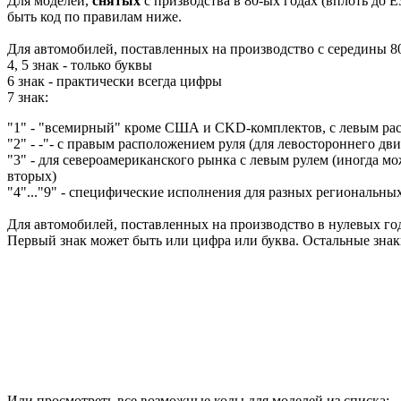
Для моделей,
снятых
с призводства в 80-ых годах (вплоть до E
быть код по правилам ниже.
Для автомобилей, поставленных на производство с середины 80
4, 5 знак - только буквы
6 знак - практически всегда цифры
7 знак:
"1" - "всемирный" кроме США и CKD-комплектов, с левым ра
"2" - -"- с правым расположением руля (для левостороннего дв
"3" - для североамериканского рынка с левым рулем (иногда мож
вторых)
"4"..."9" - специфические исполнения для разных региональны
Для автомобилей, поставленных на производство в нулевых год
Первый знак может быть или цифра или буква. Остальные зна
Или просмотреть все возможные коды для моделей из списка: