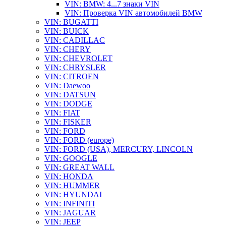
VIN: BMW: 4...7 знаки VIN
VIN: Проверка VIN автомобилей BMW
VIN: BUGATTI
VIN: BUICK
VIN: CADILLAC
VIN: CHERY
VIN: CHEVROLET
VIN: CHRYSLER
VIN: CITROEN
VIN: Daewoo
VIN: DATSUN
VIN: DODGE
VIN: FIAT
VIN: FISKER
VIN: FORD
VIN: FORD (europe)
VIN: FORD (USA), MERCURY, LINCOLN
VIN: GOOGLE
VIN: GREAT WALL
VIN: HONDA
VIN: HUMMER
VIN: HYUNDAI
VIN: INFINITI
VIN: JAGUAR
VIN: JEEP