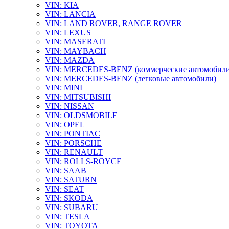
VIN: KIA
VIN: LANCIA
VIN: LAND ROVER, RANGE ROVER
VIN: LEXUS
VIN: MASERATI
VIN: MAYBACH
VIN: MAZDA
VIN: MERCEDES-BENZ (коммерческие автомобили
VIN: MERCEDES-BENZ (легковые автомобили)
VIN: MINI
VIN: MITSUBISHI
VIN: NISSAN
VIN: OLDSMOBILE
VIN: OPEL
VIN: PONTIAC
VIN: PORSCHE
VIN: RENAULT
VIN: ROLLS-ROYCE
VIN: SAAB
VIN: SATURN
VIN: SEAT
VIN: SKODA
VIN: SUBARU
VIN: TESLA
VIN: TOYOTA