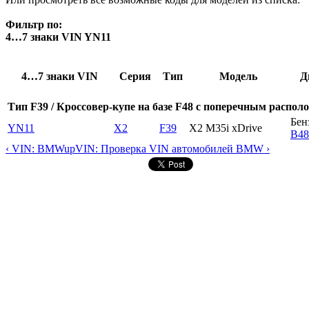
Фильтр по:
4…7 знаки VIN YN11
4…7 знаки VIN
Серия
Тип
Модель
Д
Тип F39 / Кроссовер-купе на базе F48 с поперечным располо
Бен
YN11
X2
F39
X2 M35i xDrive
B4
‹ VIN: BMW
up
VIN: Проверка VIN автомобилей BMW ›