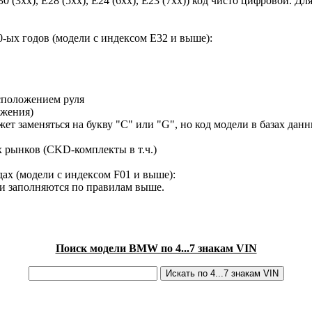
30 (3xx), E28 (5xx), E24 (6xx), E23 (7xx)) код чисто цифровой.
-ых годов (модели с индексом E32 и выше):
сположением руля
ижения)
ет заменяться на букву "C" или "G", но код модели в базах данн
х рынков (CKD-комплекты в т.ч.)
ах (модели с индексом F01 и выше):
ки заполняются по правилам выше.
Поиск модели BMW по 4...7 знакам VIN