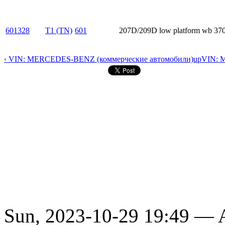
601328
T1 (TN)
601
207D/209D low platform wb 37
‹ VIN: MERCEDES-BENZ (коммерческие автомобили)
up
VIN: 
Sun, 2023-10-29 19:49 —