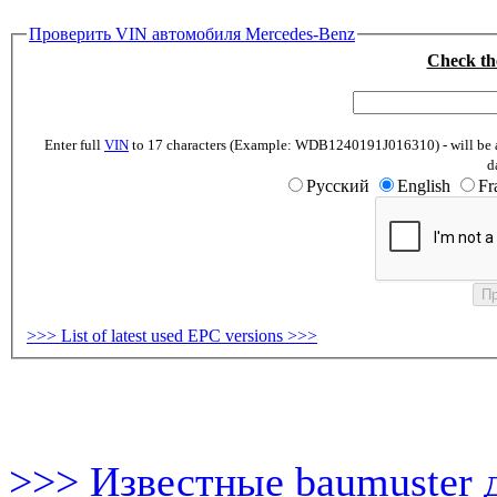
Проверить VIN автомобиля Mercedes-Benz
Check th
Enter full
VIN
to 17 characters (Example: WDB1240191J016310) - will be abl
d
Русский
English
Fr
>>> List of latest used EPC versions >>>
>>> Известные baumuster 