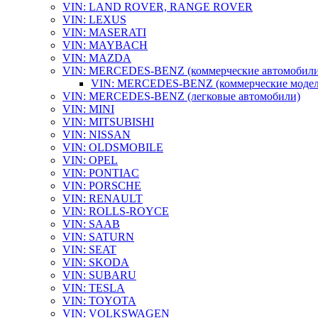
VIN: LAND ROVER, RANGE ROVER
VIN: LEXUS
VIN: MASERATI
VIN: MAYBACH
VIN: MAZDA
VIN: MERCEDES-BENZ (коммерческие автомобили
VIN: MERCEDES-BENZ (коммерческие модели):
VIN: MERCEDES-BENZ (легковые автомобили)
VIN: MINI
VIN: MITSUBISHI
VIN: NISSAN
VIN: OLDSMOBILE
VIN: OPEL
VIN: PONTIAC
VIN: PORSCHE
VIN: RENAULT
VIN: ROLLS-ROYCE
VIN: SAAB
VIN: SATURN
VIN: SEAT
VIN: SKODA
VIN: SUBARU
VIN: TESLA
VIN: TOYOTA
VIN: VOLKSWAGEN