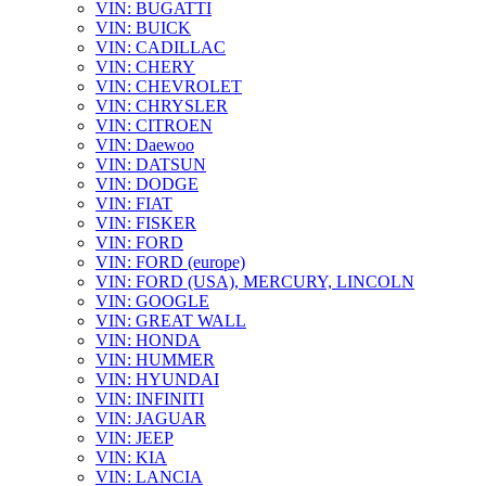
VIN: BUGATTI
VIN: BUICK
VIN: CADILLAC
VIN: CHERY
VIN: CHEVROLET
VIN: CHRYSLER
VIN: CITROEN
VIN: Daewoo
VIN: DATSUN
VIN: DODGE
VIN: FIAT
VIN: FISKER
VIN: FORD
VIN: FORD (europe)
VIN: FORD (USA), MERCURY, LINCOLN
VIN: GOOGLE
VIN: GREAT WALL
VIN: HONDA
VIN: HUMMER
VIN: HYUNDAI
VIN: INFINITI
VIN: JAGUAR
VIN: JEEP
VIN: KIA
VIN: LANCIA