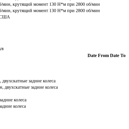
 об/мин, крутящий момент 130 Н*м при 2800 об/мин
 об/мин, крутящий момент 130 Н*м при 2800 об/мин
а США
ув
Date From
Date To
н, двухскатные задние колеса
нн, двухскатные задние колеса
задние колеса
задние колеса