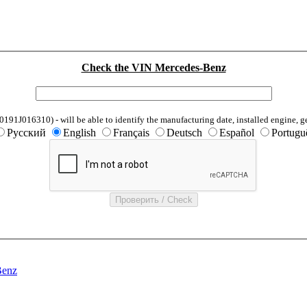
Check the VIN Mercedes-Benz
1J016310) - will be able to identify the manufacturing date, installed engine, g
Русский
English
Français
Deutsch
Español
Portugu
Benz