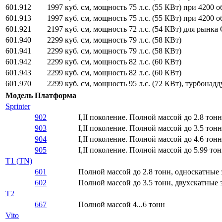
601.912
1997 куб. см, мощность 75 л.с. (55 КВт) при 4200
601.913
1997 куб. см, мощность 75 л.с. (55 КВт) при 4200
601.921
2197 куб. см, мощность 72 л.с. (54 КВт) для рынк
601.940
2299 куб. см, мощность 79 л.с. (58 КВт)
601.941
2299 куб. см, мощность 79 л.с. (58 КВт)
601.942
2299 куб. см, мощность 82 л.с. (60 КВт)
601.943
2299 куб. см, мощность 82 л.с. (60 КВт)
601.970
2299 куб. см, мощность 95 л.с. (72 КВт), турбонадд
Модель
Платформа
Sprinter
902
I,II поколение. Полной массой до 2.8 тонн
903
I,II поколение. Полной массой до 3.5 тонн
904
I,II поколение. Полной массой до 4.6 тон
905
I,II поколение. Полной массой до 5.99 то
T1 (TN)
601
Полной массой до 2.8 тонн, односкатные 
602
Полной массой до 3.5 тонн, двухскатные 
T2
667
Полной массой 4...6 тонн
Vito