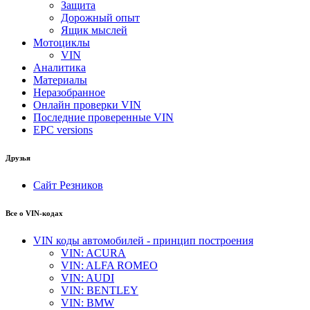
Защита
Дорожный опыт
Ящик мыслей
Мотоциклы
VIN
Аналитика
Материалы
Неразобранное
Онлайн проверки VIN
Последние проверенные VIN
EPC versions
Друзья
Сайт Резников
Все о VIN-кодах
VIN коды автомобилей - принцип построения
VIN: ACURA
VIN: ALFA ROMEO
VIN: AUDI
VIN: BENTLEY
VIN: BMW